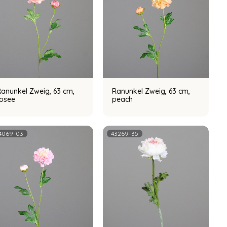
anunkel Zweig, 63 cm,
Ranunkel Zweig, 63 cm,
rosee
peach
4069-03
43269-35