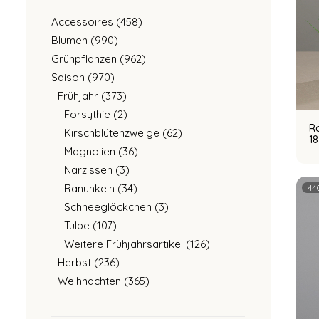
Accessoires
(458)
Blumen
(990)
Grünpflanzen
(962)
Saison
(970)
Frühjahr
(373)
Forsythie
(2)
R
Kirschblütenzweige
(62)
18
Magnolien
(36)
Narzissen
(3)
Ranunkeln
(34)
44
Schneeglöckchen
(3)
Tulpe
(107)
Weitere Frühjahrsartikel
(126)
Herbst
(236)
Weihnachten
(365)