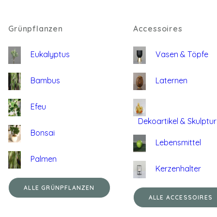
Grünpflanzen
Accessoires
Eukalyptus
Vasen & Töpfe
Bambus
Laternen
Efeu
Dekoartikel & Skulptu
Bonsai
Lebensmittel
Palmen
Kerzenhalter
ALLE GRÜNPFLANZEN
ALLE ACCESSOIRES