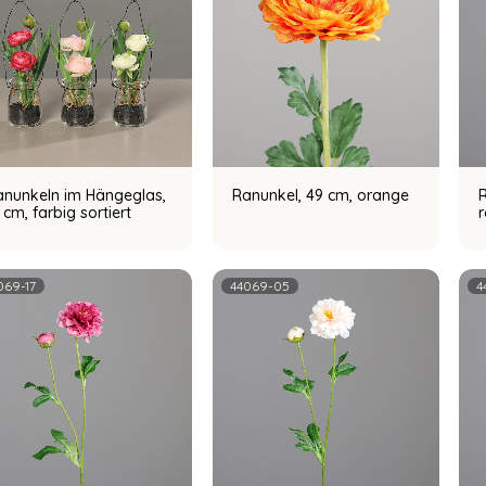
anunkeln im Hängeglas,
Ranunkel, 49 cm, orange
R
 cm, farbig sortiert
069-17
44069-05
4