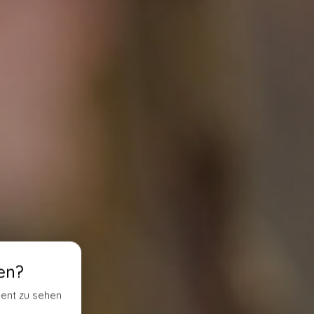
en?
ment zu sehen