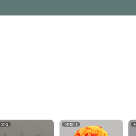
107-2
44145-18
4