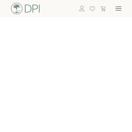
Hortensien
ALLE BLUMEN
GRÜNPFLANZEN
Eukalyptus
Bambus
Efeu
Bonsai
Palmen
ALLE GRÜNPFLANZEN
ACCESSOIRES
Vasen & Töpfe
Laternen
Dekoartikel & Skulpturen
Lebensmittel
Kerzenhalter
ALLE ACCESSOIRES
Termin buchen
Nachricht schreiben