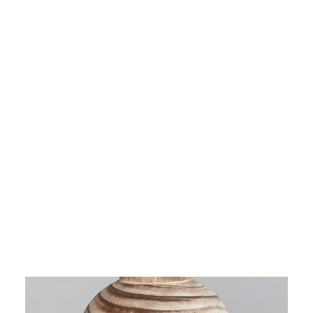
Deko Vase aus Holz, 20 cm, brown, Naturprodukt
3283-58