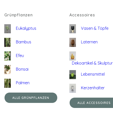
Grünpflanzen
Accessoires
Eukalyptus
Vasen & Töpfe
Bambus
Laternen
Efeu
Dekoartikel & Skulptu
Bonsai
Lebensmittel
Palmen
Kerzenhalter
ALLE GRÜNPFLANZEN
ALLE ACCESSOIRES