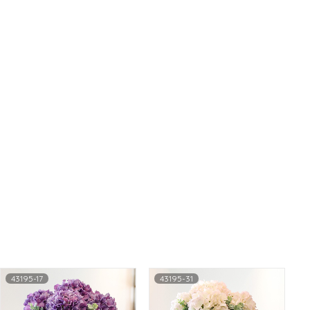
43195-17
43195-31