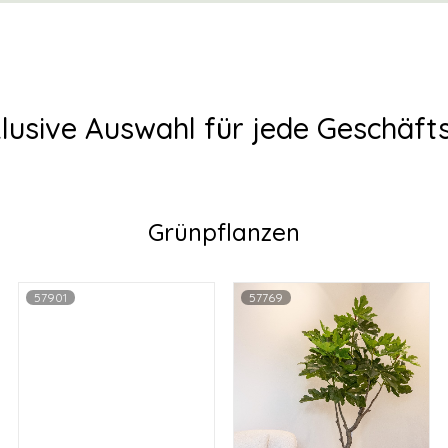
lusive Auswahl für jede Geschä
Grünpflanzen
57901
57769