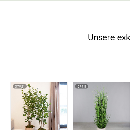
Unsere exk
57921
57911