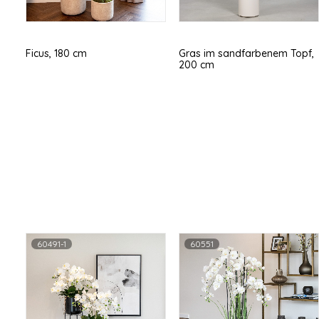
Ficus, 180 cm
Gras im sandfarbenem Topf,
200 cm
60491-1
60551