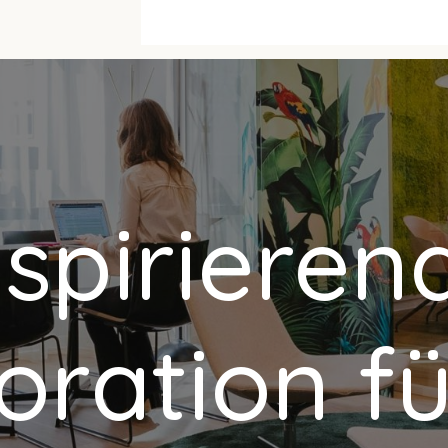
nspirieren
ration fü