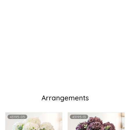
Arrangements
43195-05
43195-13