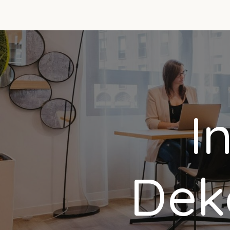
I
Deko