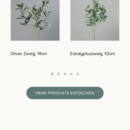
 Zweig, 74cm
Eukalyptuszweig, 92cm
Efeuhänger,
MEHR PRODUKTE ENTDECKEN