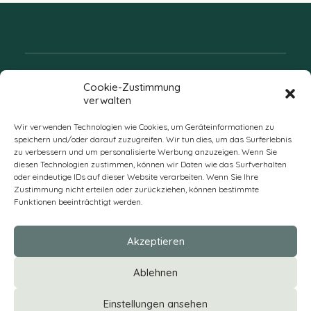
Folgen Sie uns
Cookie-Zustimmung
verwalten
Wir verwenden Technologien wie Cookies, um Geräteinformationen zu
speichern und/oder darauf zuzugreifen. Wir tun dies, um das Surferlebnis
zu verbessern und um personalisierte Werbung anzuzeigen. Wenn Sie
diesen Technologien zustimmen, können wir Daten wie das Surfverhalten
oder eindeutige IDs auf dieser Website verarbeiten. Wenn Sie Ihre
Zustimmung nicht erteilen oder zurückziehen, können bestimmte
Funktionen beeinträchtigt werden.
DE
Akzeptieren
* Alle Preise verstehen sich zzgl. Mehrwertsteuer und Versandkosten
Ablehnen
und ggf. Nachnahmegebühren, wenn nicht anders beschrieben
Einstellungen ansehen
IMPRESSUM
|
DATENSCHUTZ
|
AGB
|
VERSAND & ZAHLUNG