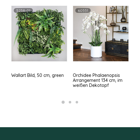
5258-01
60551
Wallart Bild, 50 cm, green
Orchidee Phalaenopsis
Go
Arrangement 134 cm, im
weißen Dekotopf