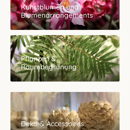
Kunstblumen und
Blumenarrangements
Pflanzen &
Raumbegrünung
Deko & Accessoires