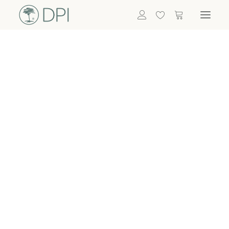
Hortensien
ALLE BLUMEN
GRÜNPFLANZEN
Eukalyptus
Bambus
Efeu
Bonsai
Palmen
ALLE GRÜNPFLANZEN
ACCESSOIRES
Vasen & Töpfe
Laternen
Dekoartikel & Skulpturen
Lebensmittel
Kerzenhalter
ALLE ACCESSOIRES
Termin buchen
Nachricht schreiben