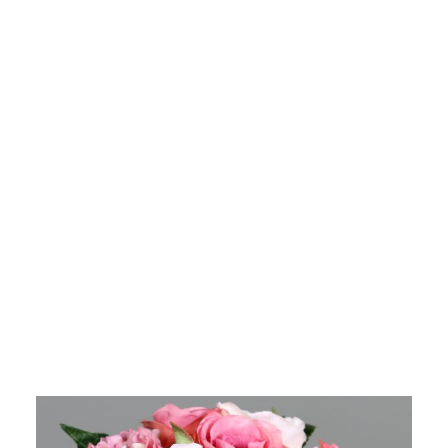
Hortensien-Rosenarrangement, rosa, 35 cm
40164-5