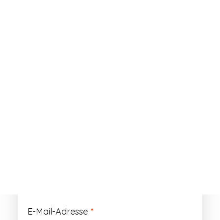
ANMELDEN
Passwort vergessen?
Registrieren
Erforderlich
Benutzername
*
Der Benutzername ist vorläufig und wird
durch Ihre Kundennummer ersetzt.
Erforderlich
E-Mail-Adresse
*