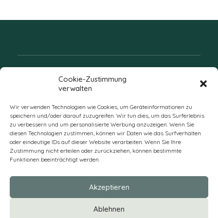
Folgen Sie uns
Cookie-Zustimmung
verwalten
Wir verwenden Technologien wie Cookies, um Geräteinformationen zu
speichern und/oder darauf zuzugreifen. Wir tun dies, um das Surferlebnis
zu verbessern und um personalisierte Werbung anzuzeigen. Wenn Sie
diesen Technologien zustimmen, können wir Daten wie das Surfverhalten
oder eindeutige IDs auf dieser Website verarbeiten. Wenn Sie Ihre
Zustimmung nicht erteilen oder zurückziehen, können bestimmte
Funktionen beeinträchtigt werden.
DE
Akzeptieren
* Alle Preise verstehen sich zzgl. Mehrwertsteuer und Versandkosten
Ablehnen
und ggf. Nachnahmegebühren, wenn nicht anders beschrieben