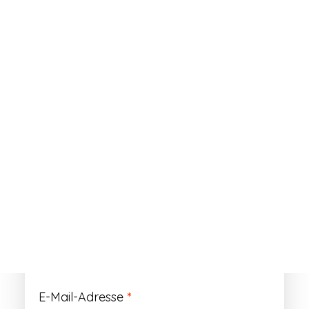
ANMELDEN
Passwort vergessen?
Registrieren
Erforderlich
Benutzername
*
Der Benutzername ist vorläufig und wird
durch Ihre Kundennummer ersetzt.
Erforderlich
E-Mail-Adresse
*