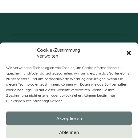
Folgen Sie uns
Cookie-Zustimmung
verwalten
Wir verwenden Technologien wie Cookies, um Geräteinformationen zu
speichern und/oder darauf zuzugreifen. Wir tun dies, um das Surferlebnis
zu verbessern und um personalisierte Werbung anzuzeigen. Wenn Sie
diesen Technologien zustimmen, können wir Daten wie das Surfverhalten
oder eindeutige IDs auf dieser Website verarbeiten. Wenn Sie Ihre
Zustimmung nicht erteilen oder zurückziehen, können bestimmte
Funktionen beeinträchtigt werden.
DE
Akzeptieren
* Alle Preise verstehen sich zzgl. Mehrwertsteuer und Versandkosten
Ablehnen
und ggf. Nachnahmegebühren, wenn nicht anders beschrieben