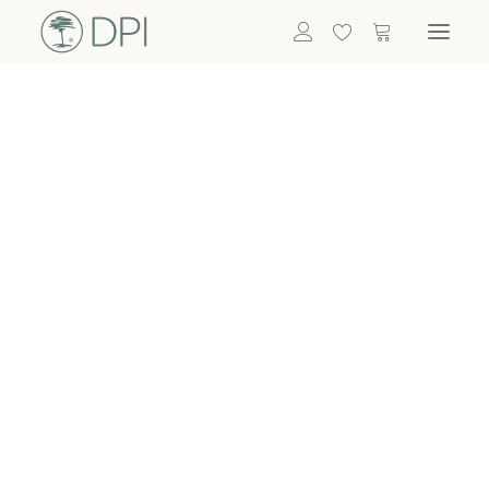
Hortensien
ALLE BLUMEN
DPI SHOP
GRÜNPFLANZEN
Eukalyptus
Bambus
Efeu
Bitte
Bonsai
einloggen, um
Palmen
Details zu
ALLE GRÜNPFLANZEN
ACCESSOIRES
sehen
Vasen & Töpfe
Laternen
Dekoartikel & Skulpturen
Lebensmittel
Kerzenhalter
ALLE ACCESSOIRES
Termin buchen
Nachricht schreiben