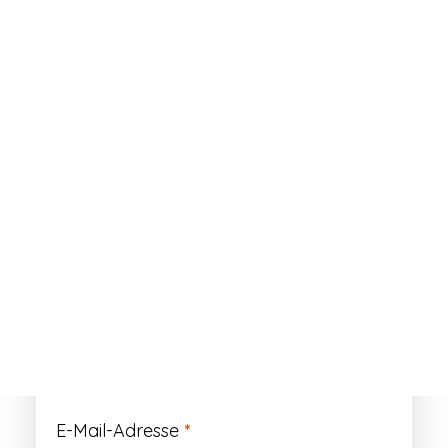
ANMELDEN
Passwort vergessen?
Registrieren
Erforderlich
Benutzername
*
Der Benutzername ist vorläufig und wird
durch Ihre Kundennummer ersetzt.
Erforderlich
E-Mail-Adresse
*