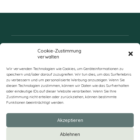
Folgen Sie uns
Cookie-Zustimmung
verwalten
Wir verwenden Technologien wie Cookies, um Geräteinformationen zu
speichern und/oder darauf zuzugreifen. Wir tun dies, um das Surferlebnis
zu verbessern und um personalisierte Werbung anzuzeigen. Wenn Sie
diesen Technologien zustimmen, können wir Daten wie das Surfverhalten
oder eindeutige IDs auf dieser Website verarbeiten. Wenn Sie Ihre
Zustimmung nicht erteilen oder zurückziehen, können bestimmte
Funktionen beeinträchtigt werden.
DE
Akzeptieren
* Alle Preise verstehen sich zzgl. Mehrwertsteuer und Versandkosten
Ablehnen
und ggf. Nachnahmegebühren, wenn nicht anders beschrieben