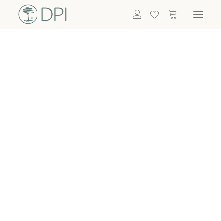
Hortensien
ALLE BLUMEN
DPI SHOP
GRÜNPFLANZEN
Eukalyptus
Bambus
Efeu
Bitte
Bonsai
einloggen, um
Palmen
Details zu
ALLE GRÜNPFLANZEN
ACCESSOIRES
sehen
Vasen & Töpfe
Laternen
Dekoartikel & Skulpturen
Lebensmittel
Kerzenhalter
ALLE ACCESSOIRES
Termin buchen
Nachricht schreiben