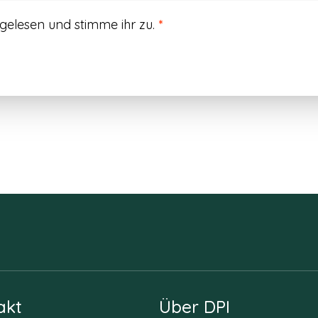
gelesen und stimme ihr zu.
*
akt
Über DPI