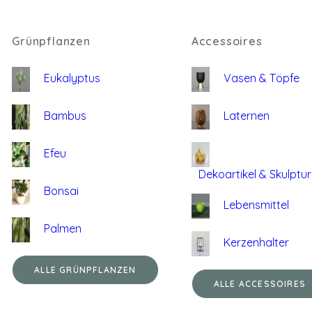
Grünpflanzen
Accessoires
Eukalyptus
Vasen & Töpfe
Bambus
Laternen
Efeu
Dekoartikel & Skulptu
Bonsai
Lebensmittel
Palmen
Kerzenhalter
ALLE GRÜNPFLANZEN
ALLE ACCESSOIRES