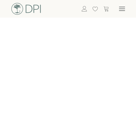
Hortensien
ALLE BLUMEN
DPI SHOP
GRÜNPFLANZEN
Eukalyptus
Bambus
Efeu
Bitte
Bonsai
einloggen, um
Palmen
Details zu
ALLE GRÜNPFLANZEN
ACCESSOIRES
sehen
Vasen & Töpfe
Laternen
Dekoartikel & Skulpturen
Lebensmittel
Kerzenhalter
ALLE ACCESSOIRES
Termin buchen
Nachricht schreiben