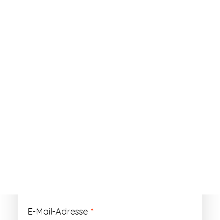
ANMELDEN
Passwort vergessen?
Registrieren
Erforderlich
Benutzername
*
Der Benutzername ist vorläufig und wird
durch Ihre Kundennummer ersetzt.
Erforderlich
E-Mail-Adresse
*