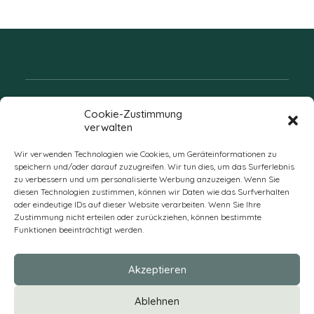
Folgen Sie uns
Cookie-Zustimmung
verwalten
Wir verwenden Technologien wie Cookies, um Geräteinformationen zu
speichern und/oder darauf zuzugreifen. Wir tun dies, um das Surferlebnis
zu verbessern und um personalisierte Werbung anzuzeigen. Wenn Sie
diesen Technologien zustimmen, können wir Daten wie das Surfverhalten
oder eindeutige IDs auf dieser Website verarbeiten. Wenn Sie Ihre
Zustimmung nicht erteilen oder zurückziehen, können bestimmte
Funktionen beeinträchtigt werden.
DE
Akzeptieren
* Alle Preise verstehen sich zzgl. Mehrwertsteuer und Versandkosten
Ablehnen
und ggf. Nachnahmegebühren, wenn nicht anders beschrieben