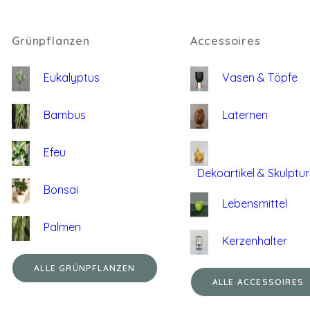
Grünpflanzen
Accessoires
Eukalyptus
Vasen & Töpfe
Bambus
Laternen
Efeu
Dekoartikel & Skulptu
Bonsai
Lebensmittel
Palmen
Kerzenhalter
ALLE GRÜNPFLANZEN
ALLE ACCESSOIRES