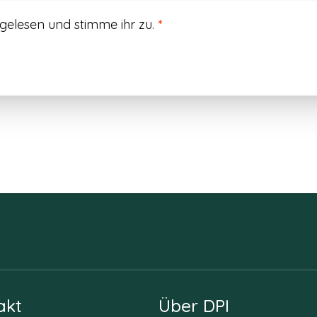
gelesen und stimme ihr zu.
*
akt
Über DPI