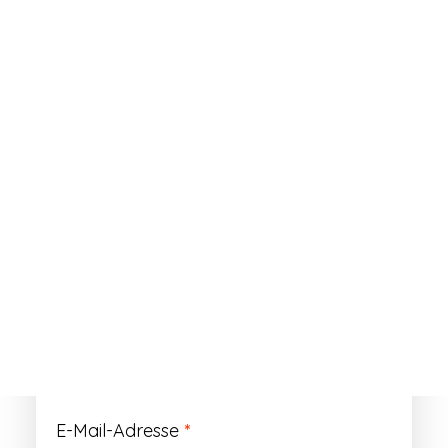
ANMELDEN
Passwort vergessen?
Registrieren
Erforderlich
Benutzername
*
Der Benutzername ist vorläufig und wird
durch Ihre Kundennummer ersetzt.
Erforderlich
E-Mail-Adresse
*