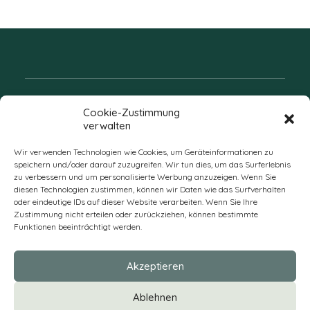
Folgen Sie uns
Cookie-Zustimmung
verwalten
Wir verwenden Technologien wie Cookies, um Geräteinformationen zu
speichern und/oder darauf zuzugreifen. Wir tun dies, um das Surferlebnis
zu verbessern und um personalisierte Werbung anzuzeigen. Wenn Sie
diesen Technologien zustimmen, können wir Daten wie das Surfverhalten
oder eindeutige IDs auf dieser Website verarbeiten. Wenn Sie Ihre
Zustimmung nicht erteilen oder zurückziehen, können bestimmte
Funktionen beeinträchtigt werden.
DE
Akzeptieren
* Alle Preise verstehen sich zzgl. Mehrwertsteuer und Versandkosten
Ablehnen
und ggf. Nachnahmegebühren, wenn nicht anders beschrieben