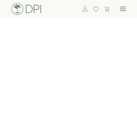
Hortensien
ALLE BLUMEN
DPI SHOP
GRÜNPFLANZEN
Eukalyptus
Bambus
Efeu
Bitte
Bonsai
einloggen, um
Palmen
Details zu
ALLE GRÜNPFLANZEN
ACCESSOIRES
sehen
Vasen & Töpfe
Laternen
Dekoartikel & Skulpturen
Lebensmittel
Kerzenhalter
ALLE ACCESSOIRES
Termin buchen
Nachricht schreiben