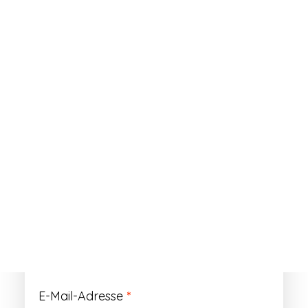
ANMELDEN
Passwort vergessen?
Registrieren
Erforderlich
Benutzername
*
Der Benutzername ist vorläufig und wird
durch Ihre Kundennummer ersetzt.
Erforderlich
E-Mail-Adresse
*