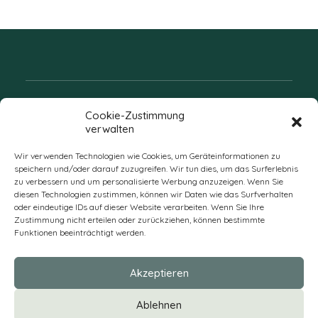
Folgen Sie uns
Cookie-Zustimmung
verwalten
Wir verwenden Technologien wie Cookies, um Geräteinformationen zu
speichern und/oder darauf zuzugreifen. Wir tun dies, um das Surferlebnis
zu verbessern und um personalisierte Werbung anzuzeigen. Wenn Sie
diesen Technologien zustimmen, können wir Daten wie das Surfverhalten
oder eindeutige IDs auf dieser Website verarbeiten. Wenn Sie Ihre
Zustimmung nicht erteilen oder zurückziehen, können bestimmte
Funktionen beeinträchtigt werden.
DE
Akzeptieren
* Alle Preise verstehen sich zzgl. Mehrwertsteuer und Versandkosten
Ablehnen
und ggf. Nachnahmegebühren, wenn nicht anders beschrieben