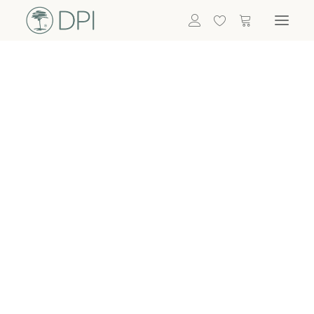
Hortensien
ALLE BLUMEN
DPI SHOP
GRÜNPFLANZEN
Eukalyptus
Bambus
Efeu
Bitte
Bonsai
einloggen, um
Palmen
Details zu
ALLE GRÜNPFLANZEN
ACCESSOIRES
sehen
Vasen & Töpfe
Laternen
Dekoartikel & Skulpturen
Lebensmittel
Kerzenhalter
ALLE ACCESSOIRES
Termin buchen
Nachricht schreiben