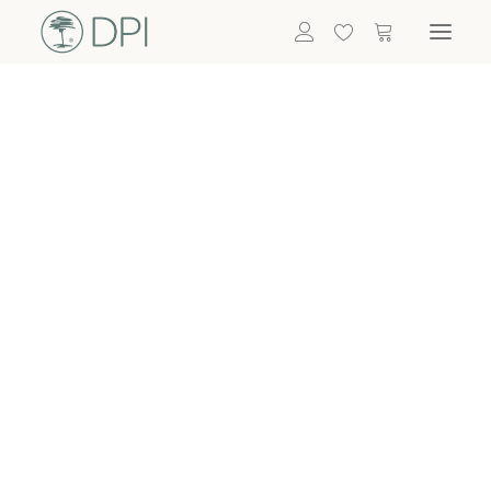
Hortensien
ALLE BLUMEN
DPI SHOP
GRÜNPFLANZEN
Eukalyptus
Bambus
Efeu
Bitte
Bonsai
einloggen, um
Palmen
Details zu
ALLE GRÜNPFLANZEN
ACCESSOIRES
sehen
Vasen & Töpfe
Laternen
Dekoartikel & Skulpturen
Lebensmittel
Kerzenhalter
ALLE ACCESSOIRES
Termin buchen
Nachricht schreiben