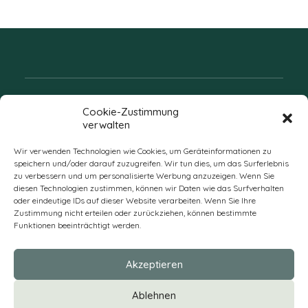
Folgen Sie uns
Cookie-Zustimmung
verwalten
Wir verwenden Technologien wie Cookies, um Geräteinformationen zu
speichern und/oder darauf zuzugreifen. Wir tun dies, um das Surferlebnis
zu verbessern und um personalisierte Werbung anzuzeigen. Wenn Sie
diesen Technologien zustimmen, können wir Daten wie das Surfverhalten
oder eindeutige IDs auf dieser Website verarbeiten. Wenn Sie Ihre
Zustimmung nicht erteilen oder zurückziehen, können bestimmte
Funktionen beeinträchtigt werden.
DE
Akzeptieren
* Alle Preise verstehen sich zzgl. Mehrwertsteuer und Versandkosten
Ablehnen
und ggf. Nachnahmegebühren, wenn nicht anders beschrieben