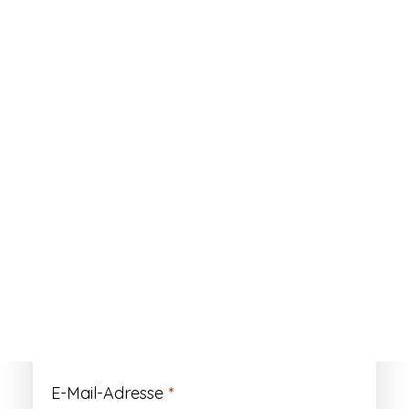
ANMELDEN
Passwort vergessen?
Registrieren
Erforderlich
Benutzername
*
Der Benutzername ist vorläufig und wird
durch Ihre Kundennummer ersetzt.
Erforderlich
E-Mail-Adresse
*