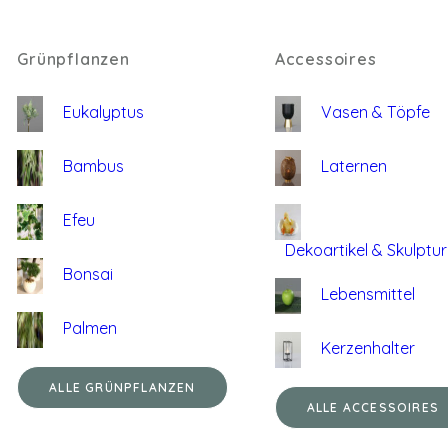
Grünpflanzen
Accessoires
Eukalyptus
Vasen & Töpfe
Bambus
Laternen
Efeu
Dekoartikel & Skulptu
Bonsai
Lebensmittel
Palmen
Kerzenhalter
ALLE GRÜNPFLANZEN
ALLE ACCESSOIRES