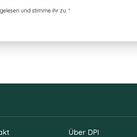
gelesen und stimme ihr zu.
*
akt
Über DPI