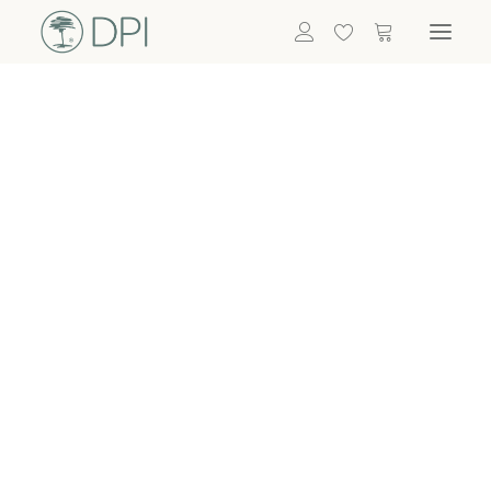
Hortensien
ALLE BLUMEN
DPI SHOP
GRÜNPFLANZEN
Eukalyptus
Bambus
Efeu
Bitte
Bonsai
einloggen, um
Palmen
Details zu
ALLE GRÜNPFLANZEN
ACCESSOIRES
sehen
Vasen & Töpfe
Laternen
Dekoartikel & Skulpturen
Lebensmittel
Kerzenhalter
ALLE ACCESSOIRES
Termin buchen
Nachricht schreiben