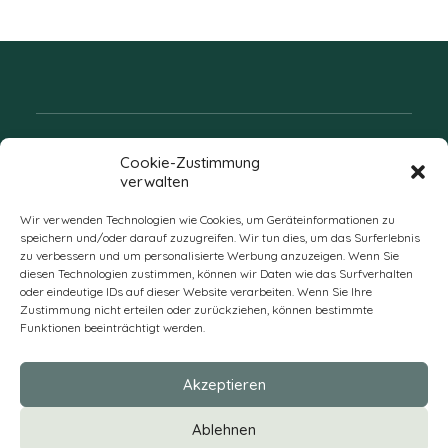
Folgen Sie uns
Cookie-Zustimmung
verwalten
Wir verwenden Technologien wie Cookies, um Geräteinformationen zu
speichern und/oder darauf zuzugreifen. Wir tun dies, um das Surferlebnis
zu verbessern und um personalisierte Werbung anzuzeigen. Wenn Sie
diesen Technologien zustimmen, können wir Daten wie das Surfverhalten
oder eindeutige IDs auf dieser Website verarbeiten. Wenn Sie Ihre
Zustimmung nicht erteilen oder zurückziehen, können bestimmte
Funktionen beeinträchtigt werden.
DE
Akzeptieren
* Alle Preise verstehen sich zzgl. Mehrwertsteuer und Versandkosten
Ablehnen
und ggf. Nachnahmegebühren, wenn nicht anders beschrieben