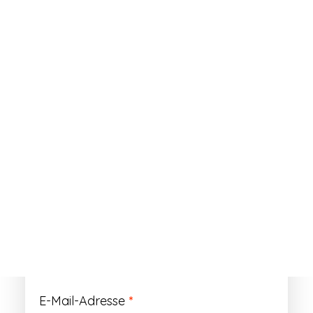
ANMELDEN
Passwort vergessen?
Registrieren
Erforderlich
Benutzername
*
Der Benutzername ist vorläufig und wird
durch Ihre Kundennummer ersetzt.
Erforderlich
E-Mail-Adresse
*