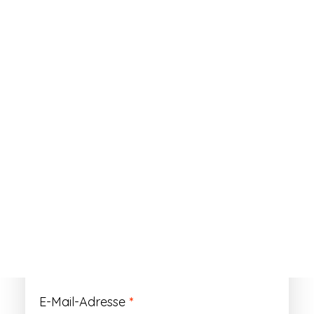
ANMELDEN
Passwort vergessen?
Registrieren
Erforderlich
Benutzername
*
Der Benutzername ist vorläufig und wird
durch Ihre Kundennummer ersetzt.
Erforderlich
E-Mail-Adresse
*