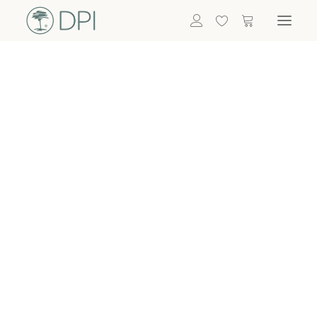
Hortensien
ALLE BLUMEN
DPI SHOP
GRÜNPFLANZEN
Eukalyptus
Bambus
Efeu
Bitte
Bonsai
einloggen, um
Palmen
Details zu
ALLE GRÜNPFLANZEN
ACCESSOIRES
sehen
Vasen & Töpfe
Laternen
Dekoartikel & Skulpturen
Lebensmittel
Kerzenhalter
ALLE ACCESSOIRES
Termin buchen
Nachricht schreiben