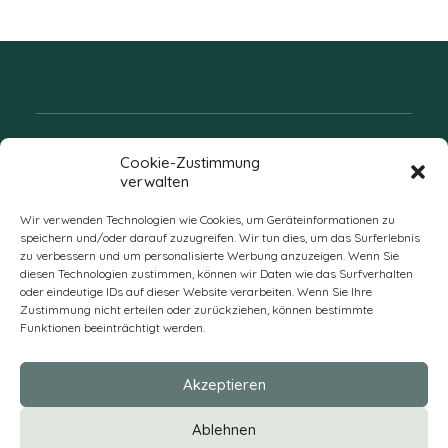
Folgen Sie uns
Cookie-Zustimmung
verwalten
Wir verwenden Technologien wie Cookies, um Geräteinformationen zu
speichern und/oder darauf zuzugreifen. Wir tun dies, um das Surferlebnis
zu verbessern und um personalisierte Werbung anzuzeigen. Wenn Sie
diesen Technologien zustimmen, können wir Daten wie das Surfverhalten
oder eindeutige IDs auf dieser Website verarbeiten. Wenn Sie Ihre
Zustimmung nicht erteilen oder zurückziehen, können bestimmte
Funktionen beeinträchtigt werden.
DE
Akzeptieren
* Alle Preise verstehen sich zzgl. Mehrwertsteuer und Versandkosten
Ablehnen
und ggf. Nachnahmegebühren, wenn nicht anders beschrieben