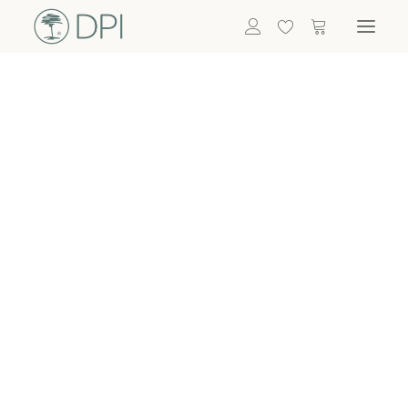
Hortensien
ALLE BLUMEN
DPI SHOP
GRÜNPFLANZEN
Eukalyptus
Bambus
Efeu
Bitte
Bonsai
einloggen, um
Palmen
Details zu
ALLE GRÜNPFLANZEN
ACCESSOIRES
sehen
Vasen & Töpfe
Laternen
Dekoartikel & Skulpturen
Lebensmittel
Kerzenhalter
ALLE ACCESSOIRES
Termin buchen
Nachricht schreiben