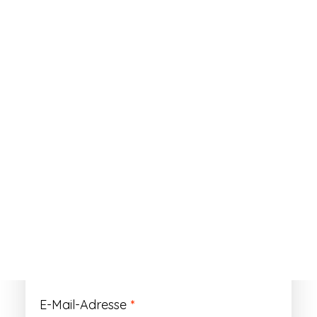
ANMELDEN
Passwort vergessen?
Registrieren
Erforderlich
Benutzername
*
Der Benutzername ist vorläufig und wird
durch Ihre Kundennummer ersetzt.
Erforderlich
E-Mail-Adresse
*