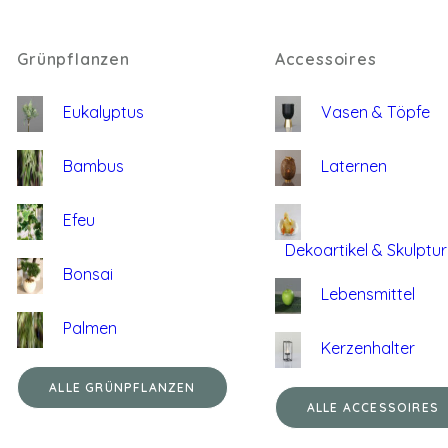
Grünpflanzen
Accessoires
Eukalyptus
Vasen & Töpfe
Bambus
Laternen
Efeu
Dekoartikel & Skulptu
Bonsai
Lebensmittel
Palmen
Kerzenhalter
ALLE GRÜNPFLANZEN
ALLE ACCESSOIRES