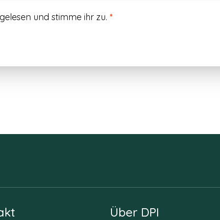
gelesen und stimme ihr zu.
*
akt
Über DPI