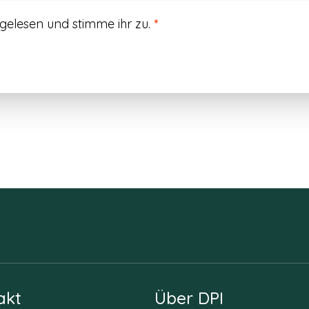
gelesen und stimme ihr zu.
*
akt
Über DPI