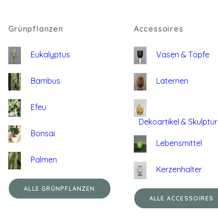
Grünpflanzen
Accessoires
Eukalyptus
Vasen & Töpfe
Bambus
Laternen
Efeu
Dekoartikel & Skulptu
Bonsai
Lebensmittel
Palmen
Kerzenhalter
ALLE GRÜNPFLANZEN
ALLE ACCESSOIRES