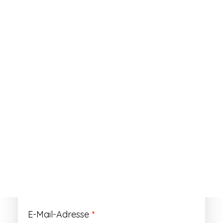
ANMELDEN
Passwort vergessen?
Registrieren
Erforderlich
Benutzername
*
Der Benutzername ist vorläufig und wird
durch Ihre Kundennummer ersetzt.
Erforderlich
E-Mail-Adresse
*