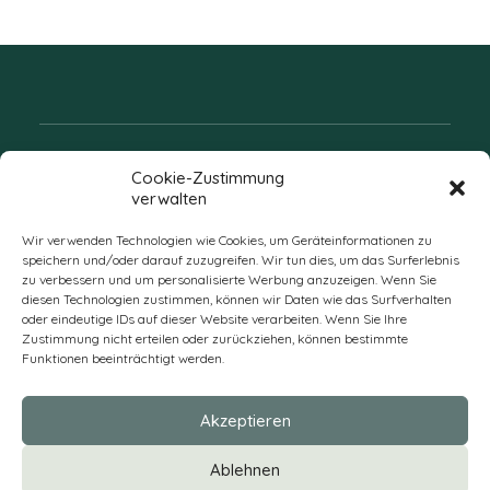
Folgen Sie uns
Cookie-Zustimmung
verwalten
Wir verwenden Technologien wie Cookies, um Geräteinformationen zu
speichern und/oder darauf zuzugreifen. Wir tun dies, um das Surferlebnis
zu verbessern und um personalisierte Werbung anzuzeigen. Wenn Sie
diesen Technologien zustimmen, können wir Daten wie das Surfverhalten
oder eindeutige IDs auf dieser Website verarbeiten. Wenn Sie Ihre
Zustimmung nicht erteilen oder zurückziehen, können bestimmte
Funktionen beeinträchtigt werden.
DE
Akzeptieren
* Alle Preise verstehen sich zzgl. Mehrwertsteuer und Versandkosten
Ablehnen
und ggf. Nachnahmegebühren, wenn nicht anders beschrieben