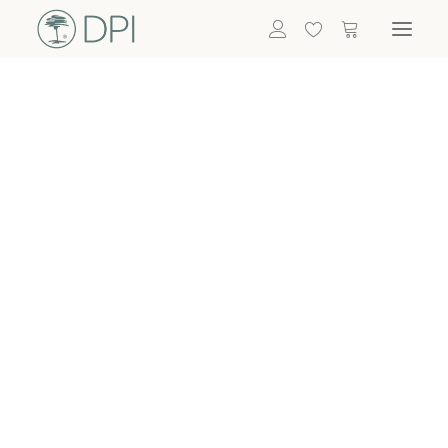
Hortensien
ALLE BLUMEN
DPI SHOP
GRÜNPFLANZEN
Eukalyptus
Bambus
Efeu
Bitte
Bonsai
einloggen, um
Palmen
Details zu
ALLE GRÜNPFLANZEN
ACCESSOIRES
sehen
Vasen & Töpfe
Laternen
Dekoartikel & Skulpturen
Lebensmittel
Kerzenhalter
ALLE ACCESSOIRES
Termin buchen
Nachricht schreiben