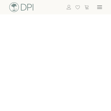
Hortensien
ALLE BLUMEN
DPI SHOP
GRÜNPFLANZEN
Eukalyptus
Bambus
Efeu
Bitte
Bonsai
einloggen, um
Palmen
Details zu
ALLE GRÜNPFLANZEN
ACCESSOIRES
sehen
Vasen & Töpfe
Laternen
Dekoartikel & Skulpturen
Lebensmittel
Kerzenhalter
ALLE ACCESSOIRES
Termin buchen
Nachricht schreiben