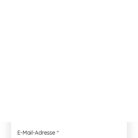
ANMELDEN
Passwort vergessen?
Registrieren
Erforderlich
Benutzername
*
Der Benutzername ist vorläufig und wird
durch Ihre Kundennummer ersetzt.
Erforderlich
E-Mail-Adresse
*