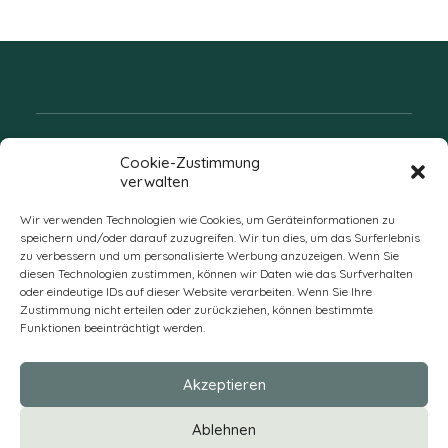
Folgen Sie uns
Cookie-Zustimmung
verwalten
Wir verwenden Technologien wie Cookies, um Geräteinformationen zu
speichern und/oder darauf zuzugreifen. Wir tun dies, um das Surferlebnis
zu verbessern und um personalisierte Werbung anzuzeigen. Wenn Sie
diesen Technologien zustimmen, können wir Daten wie das Surfverhalten
oder eindeutige IDs auf dieser Website verarbeiten. Wenn Sie Ihre
Zustimmung nicht erteilen oder zurückziehen, können bestimmte
Funktionen beeinträchtigt werden.
DE
Akzeptieren
* Alle Preise verstehen sich zzgl. Mehrwertsteuer und Versandkosten
Ablehnen
und ggf. Nachnahmegebühren, wenn nicht anders beschrieben