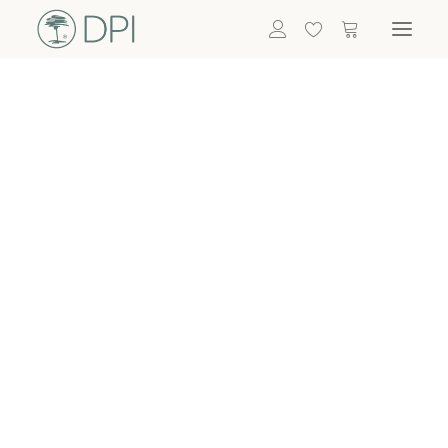
Hortensien
ALLE BLUMEN
DPI SHOP
GRÜNPFLANZEN
Eukalyptus
Bambus
Efeu
Bitte
Bonsai
einloggen, um
Palmen
Details zu
ALLE GRÜNPFLANZEN
ACCESSOIRES
sehen
Vasen & Töpfe
Laternen
Dekoartikel & Skulpturen
Lebensmittel
Kerzenhalter
ALLE ACCESSOIRES
Termin buchen
Nachricht schreiben