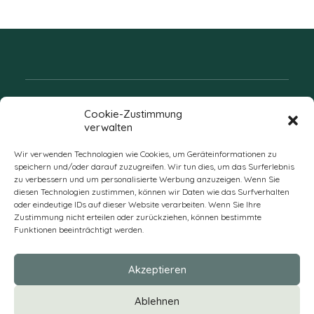
Folgen Sie uns
Cookie-Zustimmung
verwalten
Wir verwenden Technologien wie Cookies, um Geräteinformationen zu
speichern und/oder darauf zuzugreifen. Wir tun dies, um das Surferlebnis
zu verbessern und um personalisierte Werbung anzuzeigen. Wenn Sie
diesen Technologien zustimmen, können wir Daten wie das Surfverhalten
oder eindeutige IDs auf dieser Website verarbeiten. Wenn Sie Ihre
Zustimmung nicht erteilen oder zurückziehen, können bestimmte
Funktionen beeinträchtigt werden.
DE
Akzeptieren
* Alle Preise verstehen sich zzgl. Mehrwertsteuer und Versandkosten
Ablehnen
und ggf. Nachnahmegebühren, wenn nicht anders beschrieben