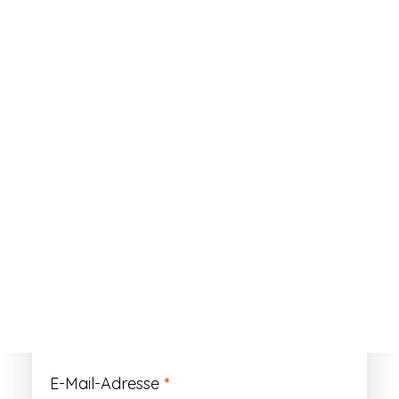
ANMELDEN
Passwort vergessen?
Registrieren
Erforderlich
Benutzername
*
Der Benutzername ist vorläufig und wird
durch Ihre Kundennummer ersetzt.
Erforderlich
E-Mail-Adresse
*