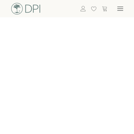
Hortensien
ALLE BLUMEN
DPI SHOP
GRÜNPFLANZEN
Eukalyptus
Bambus
Efeu
Bitte
Bonsai
einloggen, um
Palmen
Details zu
ALLE GRÜNPFLANZEN
ACCESSOIRES
sehen
Vasen & Töpfe
Laternen
Dekoartikel & Skulpturen
Lebensmittel
Kerzenhalter
ALLE ACCESSOIRES
Termin buchen
Nachricht schreiben