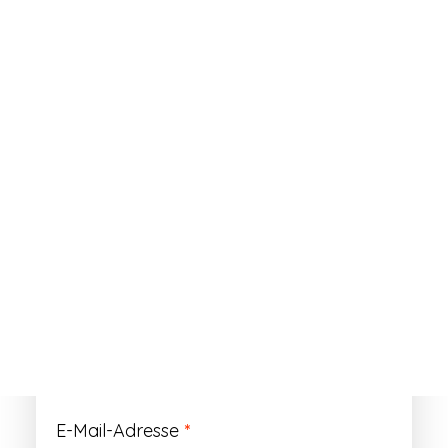
ANMELDEN
Passwort vergessen?
Registrieren
Erforderlich
Benutzername
*
Der Benutzername ist vorläufig und wird
durch Ihre Kundennummer ersetzt.
Erforderlich
E-Mail-Adresse
*