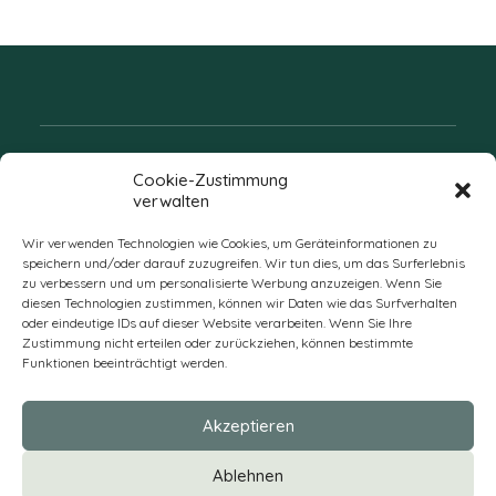
Folgen Sie uns
Cookie-Zustimmung
verwalten
Wir verwenden Technologien wie Cookies, um Geräteinformationen zu
speichern und/oder darauf zuzugreifen. Wir tun dies, um das Surferlebnis
zu verbessern und um personalisierte Werbung anzuzeigen. Wenn Sie
diesen Technologien zustimmen, können wir Daten wie das Surfverhalten
oder eindeutige IDs auf dieser Website verarbeiten. Wenn Sie Ihre
Zustimmung nicht erteilen oder zurückziehen, können bestimmte
Funktionen beeinträchtigt werden.
DE
Akzeptieren
* Alle Preise verstehen sich zzgl. Mehrwertsteuer und Versandkosten
Ablehnen
und ggf. Nachnahmegebühren, wenn nicht anders beschrieben