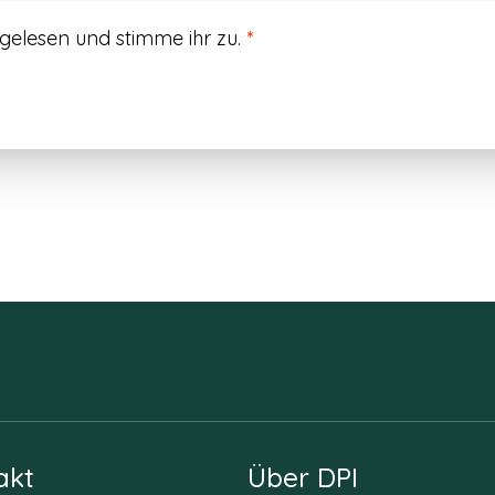
gelesen und stimme ihr zu.
*
akt
Über DPI