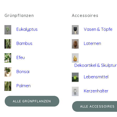
Grünpflanzen
Accessoires
Eukalyptus
Vasen & Töpfe
Bambus
Laternen
Efeu
Dekoartikel & Skulptu
Bonsai
Lebensmittel
Palmen
Kerzenhalter
ALLE GRÜNPFLANZEN
ALLE ACCESSOIRES