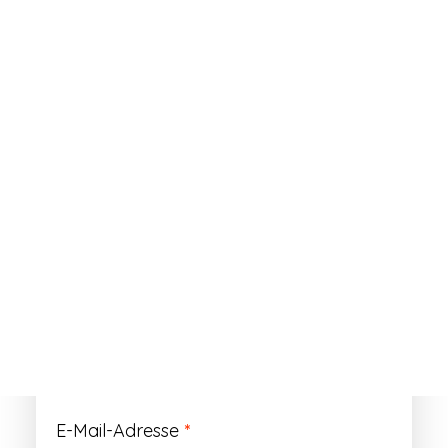
ANMELDEN
Passwort vergessen?
Registrieren
Erforderlich
Benutzername
*
Der Benutzername ist vorläufig und wird
durch Ihre Kundennummer ersetzt.
Erforderlich
E-Mail-Adresse
*