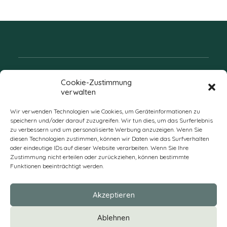
Folgen Sie uns
Cookie-Zustimmung
verwalten
Wir verwenden Technologien wie Cookies, um Geräteinformationen zu
speichern und/oder darauf zuzugreifen. Wir tun dies, um das Surferlebnis
zu verbessern und um personalisierte Werbung anzuzeigen. Wenn Sie
diesen Technologien zustimmen, können wir Daten wie das Surfverhalten
oder eindeutige IDs auf dieser Website verarbeiten. Wenn Sie Ihre
Zustimmung nicht erteilen oder zurückziehen, können bestimmte
Funktionen beeinträchtigt werden.
DE
Akzeptieren
* Alle Preise verstehen sich zzgl. Mehrwertsteuer und Versandkosten
Ablehnen
und ggf. Nachnahmegebühren, wenn nicht anders beschrieben