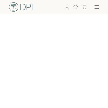
Hortensien
ALLE BLUMEN
DPI SHOP
GRÜNPFLANZEN
Eukalyptus
Bambus
Efeu
Bitte
Bonsai
einloggen, um
Palmen
Details zu
ALLE GRÜNPFLANZEN
ACCESSOIRES
sehen
Vasen & Töpfe
Laternen
Dekoartikel & Skulpturen
Lebensmittel
Kerzenhalter
ALLE ACCESSOIRES
Termin buchen
Nachricht schreiben