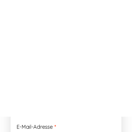
ANMELDEN
Passwort vergessen?
Registrieren
Erforderlich
Benutzername
*
Der Benutzername ist vorläufig und wird
durch Ihre Kundennummer ersetzt.
Erforderlich
E-Mail-Adresse
*