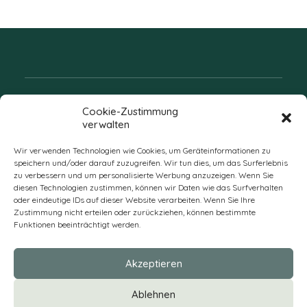
Folgen Sie uns
Cookie-Zustimmung
verwalten
Wir verwenden Technologien wie Cookies, um Geräteinformationen zu
speichern und/oder darauf zuzugreifen. Wir tun dies, um das Surferlebnis
zu verbessern und um personalisierte Werbung anzuzeigen. Wenn Sie
diesen Technologien zustimmen, können wir Daten wie das Surfverhalten
oder eindeutige IDs auf dieser Website verarbeiten. Wenn Sie Ihre
Zustimmung nicht erteilen oder zurückziehen, können bestimmte
Funktionen beeinträchtigt werden.
DE
Akzeptieren
* Alle Preise verstehen sich zzgl. Mehrwertsteuer und Versandkosten
Ablehnen
und ggf. Nachnahmegebühren, wenn nicht anders beschrieben