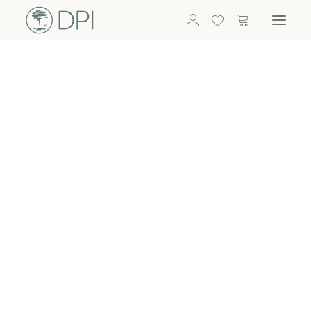
Hortensien
ALLE BLUMEN
DPI SHOP
GRÜNPFLANZEN
Eukalyptus
Bambus
Efeu
Bitte
Bonsai
einloggen, um
Palmen
Details zu
ALLE GRÜNPFLANZEN
ACCESSOIRES
sehen
Vasen & Töpfe
Laternen
Dekoartikel & Skulpturen
Lebensmittel
Kerzenhalter
ALLE ACCESSOIRES
Termin buchen
Nachricht schreiben