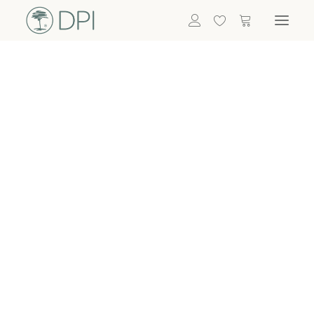
Hortensien
ALLE BLUMEN
DPI SHOP
GRÜNPFLANZEN
Eukalyptus
Bambus
Efeu
Bitte
Bonsai
einloggen, um
Palmen
Details zu
ALLE GRÜNPFLANZEN
ACCESSOIRES
sehen
Vasen & Töpfe
Laternen
Dekoartikel & Skulpturen
Lebensmittel
Kerzenhalter
ALLE ACCESSOIRES
Termin buchen
Nachricht schreiben