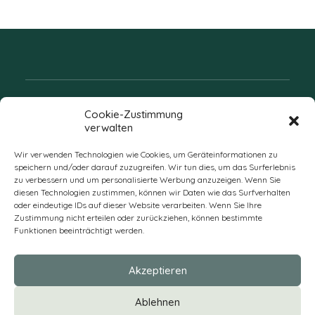
Folgen Sie uns
Cookie-Zustimmung
verwalten
Wir verwenden Technologien wie Cookies, um Geräteinformationen zu
speichern und/oder darauf zuzugreifen. Wir tun dies, um das Surferlebnis
zu verbessern und um personalisierte Werbung anzuzeigen. Wenn Sie
diesen Technologien zustimmen, können wir Daten wie das Surfverhalten
oder eindeutige IDs auf dieser Website verarbeiten. Wenn Sie Ihre
Zustimmung nicht erteilen oder zurückziehen, können bestimmte
Funktionen beeinträchtigt werden.
DE
Akzeptieren
* Alle Preise verstehen sich zzgl. Mehrwertsteuer und Versandkosten
Ablehnen
und ggf. Nachnahmegebühren, wenn nicht anders beschrieben