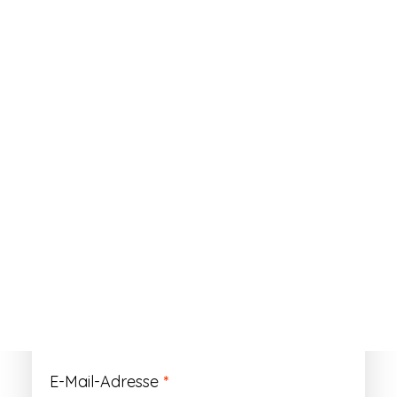
ANMELDEN
Passwort vergessen?
Registrieren
Erforderlich
Benutzername
*
Der Benutzername ist vorläufig und wird
durch Ihre Kundennummer ersetzt.
Erforderlich
E-Mail-Adresse
*