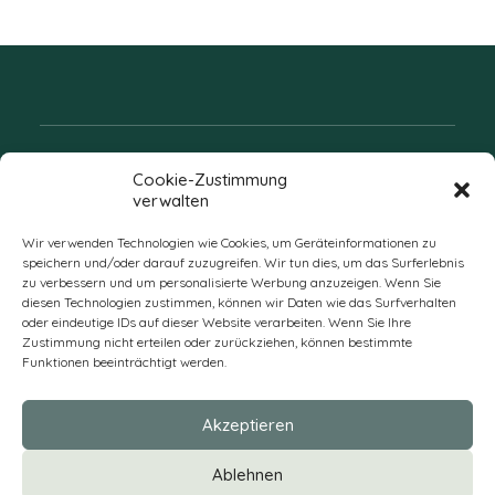
Folgen Sie uns
Cookie-Zustimmung
verwalten
Wir verwenden Technologien wie Cookies, um Geräteinformationen zu
speichern und/oder darauf zuzugreifen. Wir tun dies, um das Surferlebnis
zu verbessern und um personalisierte Werbung anzuzeigen. Wenn Sie
diesen Technologien zustimmen, können wir Daten wie das Surfverhalten
oder eindeutige IDs auf dieser Website verarbeiten. Wenn Sie Ihre
Zustimmung nicht erteilen oder zurückziehen, können bestimmte
Funktionen beeinträchtigt werden.
DE
Akzeptieren
* Alle Preise verstehen sich zzgl. Mehrwertsteuer und Versandkosten
Ablehnen
und ggf. Nachnahmegebühren, wenn nicht anders beschrieben