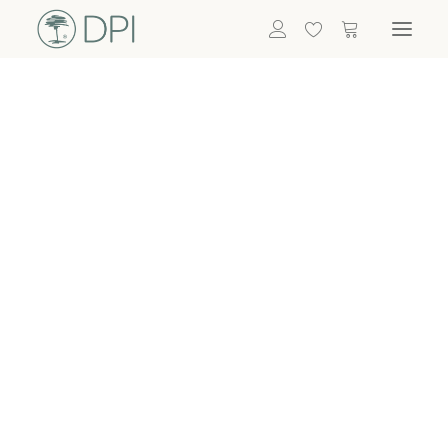
Hortensien
ALLE BLUMEN
DPI SHOP
GRÜNPFLANZEN
Eukalyptus
Bambus
Efeu
Bitte
Bonsai
einloggen, um
Palmen
Details zu
ALLE GRÜNPFLANZEN
ACCESSOIRES
sehen
Vasen & Töpfe
Laternen
Dekoartikel & Skulpturen
Lebensmittel
Kerzenhalter
ALLE ACCESSOIRES
Termin buchen
Nachricht schreiben