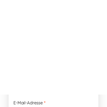
ANMELDEN
Passwort vergessen?
Registrieren
Erforderlich
Benutzername
*
Der Benutzername ist vorläufig und wird
durch Ihre Kundennummer ersetzt.
Erforderlich
E-Mail-Adresse
*