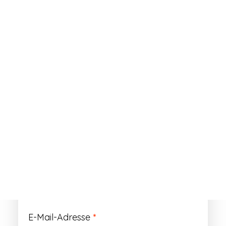
ANMELDEN
Passwort vergessen?
Registrieren
Erforderlich
Benutzername
*
Der Benutzername ist vorläufig und wird
durch Ihre Kundennummer ersetzt.
Erforderlich
E-Mail-Adresse
*