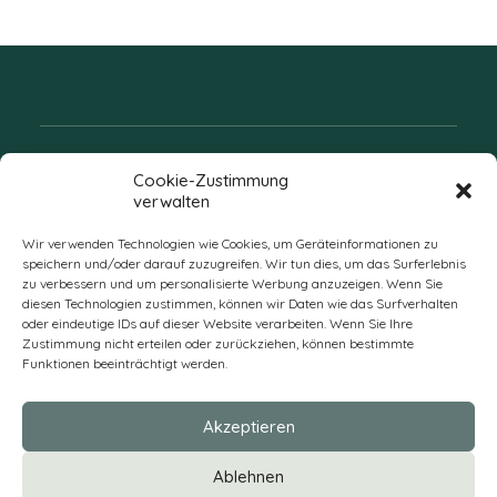
Folgen Sie uns
Cookie-Zustimmung
verwalten
Wir verwenden Technologien wie Cookies, um Geräteinformationen zu
speichern und/oder darauf zuzugreifen. Wir tun dies, um das Surferlebnis
zu verbessern und um personalisierte Werbung anzuzeigen. Wenn Sie
diesen Technologien zustimmen, können wir Daten wie das Surfverhalten
oder eindeutige IDs auf dieser Website verarbeiten. Wenn Sie Ihre
Zustimmung nicht erteilen oder zurückziehen, können bestimmte
Funktionen beeinträchtigt werden.
DE
Akzeptieren
* Alle Preise verstehen sich zzgl. Mehrwertsteuer und Versandkosten
Ablehnen
und ggf. Nachnahmegebühren, wenn nicht anders beschrieben