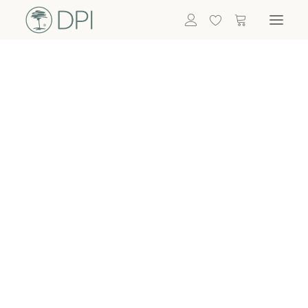
Hortensien
ALLE BLUMEN
DPI SHOP
GRÜNPFLANZEN
Eukalyptus
Bambus
Efeu
Bitte
Bonsai
einloggen, um
Palmen
Details zu
ALLE GRÜNPFLANZEN
ACCESSOIRES
sehen
Vasen & Töpfe
Laternen
Dekoartikel & Skulpturen
Lebensmittel
Kerzenhalter
ALLE ACCESSOIRES
Termin buchen
Nachricht schreiben