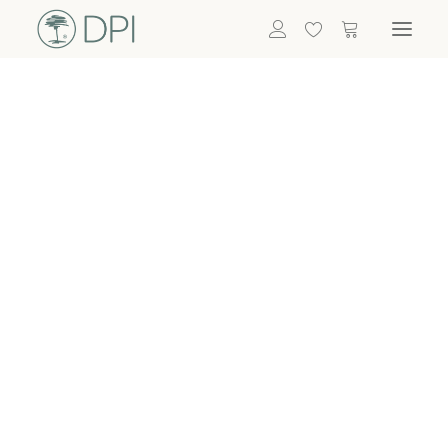
Hortensien
ALLE BLUMEN
DPI SHOP
GRÜNPFLANZEN
Eukalyptus
Bambus
Efeu
Bitte
Bonsai
einloggen, um
Palmen
Details zu
ALLE GRÜNPFLANZEN
ACCESSOIRES
sehen
Vasen & Töpfe
Laternen
Dekoartikel & Skulpturen
Lebensmittel
Kerzenhalter
ALLE ACCESSOIRES
Termin buchen
Nachricht schreiben