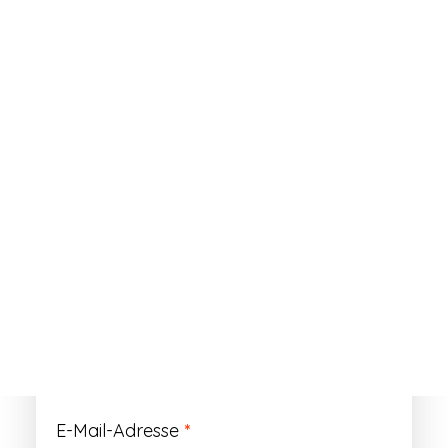
ANMELDEN
Passwort vergessen?
Registrieren
Erforderlich
Benutzername
*
Der Benutzername ist vorläufig und wird
durch Ihre Kundennummer ersetzt.
Erforderlich
E-Mail-Adresse
*