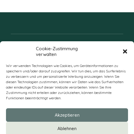
Folgen Sie uns
Cookie-Zustimmung
verwalten
Wir verwenden Technologien wie Cookies, um Geräteinformationen zu
speichern und/oder darauf zuzugreifen. Wir tun dies, um das Surferlebnis
zu verbessern und um personalisierte Werbung anzuzeigen. Wenn Sie
diesen Technologien zustimmen, können wir Daten wie das Surfverhalten
oder eindeutige IDs auf dieser Website verarbeiten. Wenn Sie Ihre
Zustimmung nicht erteilen oder zurückziehen, können bestimmte
Funktionen beeinträchtigt werden.
DE
Akzeptieren
* Alle Preise verstehen sich zzgl. Mehrwertsteuer und Versandkosten
Ablehnen
und ggf. Nachnahmegebühren, wenn nicht anders beschrieben