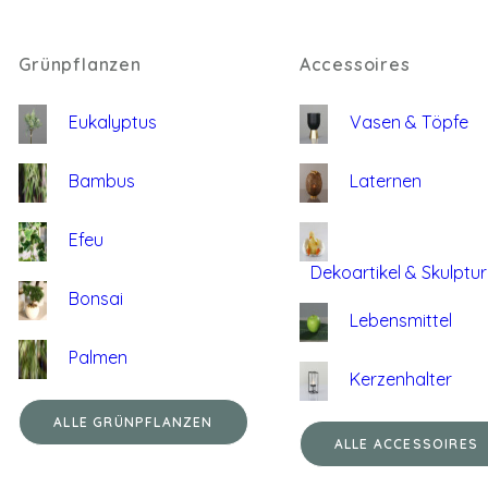
Grünpflanzen
Accessoires
Eukalyptus
Vasen & Töpfe
Bambus
Laternen
Efeu
Dekoartikel & Skulptu
Bonsai
Lebensmittel
Palmen
Kerzenhalter
ALLE GRÜNPFLANZEN
ALLE ACCESSOIRES