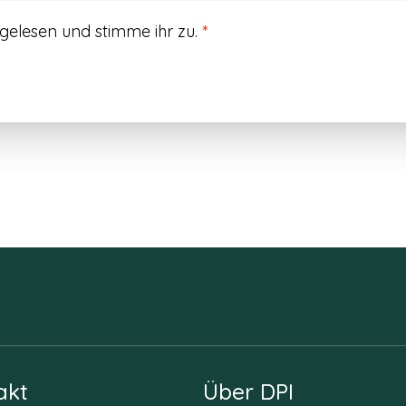
gelesen und stimme ihr zu.
*
akt
Über DPI