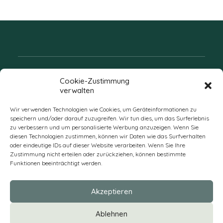
Folgen Sie uns
Cookie-Zustimmung
verwalten
Wir verwenden Technologien wie Cookies, um Geräteinformationen zu
speichern und/oder darauf zuzugreifen. Wir tun dies, um das Surferlebnis
zu verbessern und um personalisierte Werbung anzuzeigen. Wenn Sie
diesen Technologien zustimmen, können wir Daten wie das Surfverhalten
oder eindeutige IDs auf dieser Website verarbeiten. Wenn Sie Ihre
Zustimmung nicht erteilen oder zurückziehen, können bestimmte
Funktionen beeinträchtigt werden.
DE
Akzeptieren
* Alle Preise verstehen sich zzgl. Mehrwertsteuer und Versandkosten
Ablehnen
und ggf. Nachnahmegebühren, wenn nicht anders beschrieben