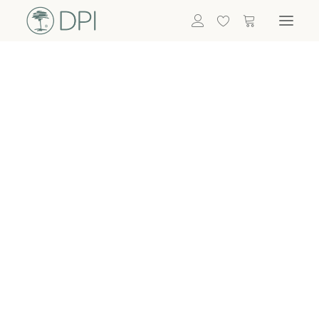
Hortensien
ALLE BLUMEN
DPI SHOP
GRÜNPFLANZEN
Eukalyptus
Bambus
Efeu
Bitte
Bonsai
einloggen, um
Palmen
Details zu
ALLE GRÜNPFLANZEN
ACCESSOIRES
sehen
Vasen & Töpfe
Laternen
Dekoartikel & Skulpturen
Lebensmittel
Kerzenhalter
ALLE ACCESSOIRES
Termin buchen
Nachricht schreiben