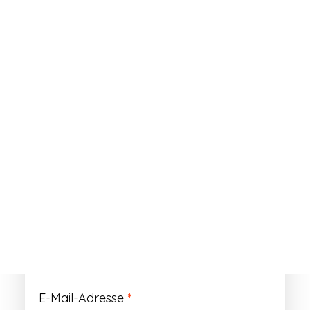
ANMELDEN
Passwort vergessen?
Registrieren
Erforderlich
Benutzername
*
Der Benutzername ist vorläufig und wird
durch Ihre Kundennummer ersetzt.
Erforderlich
E-Mail-Adresse
*