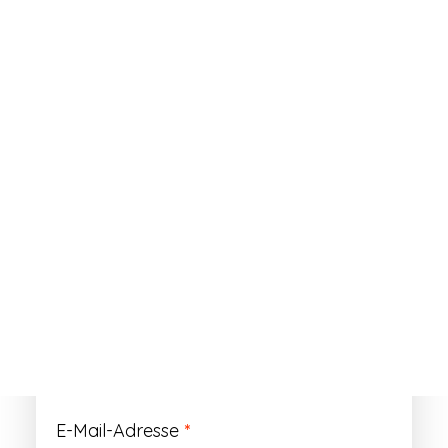
ANMELDEN
Passwort vergessen?
Registrieren
Erforderlich
Benutzername
*
Der Benutzername ist vorläufig und wird
durch Ihre Kundennummer ersetzt.
Erforderlich
E-Mail-Adresse
*