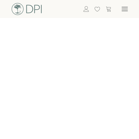
Hortensien
ALLE BLUMEN
DPI SHOP
GRÜNPFLANZEN
Eukalyptus
Bambus
Efeu
Bitte
Bonsai
einloggen, um
Palmen
Details zu
ALLE GRÜNPFLANZEN
ACCESSOIRES
sehen
Vasen & Töpfe
Laternen
Dekoartikel & Skulpturen
Lebensmittel
Kerzenhalter
ALLE ACCESSOIRES
Termin buchen
Nachricht schreiben