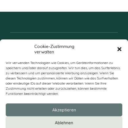
Folgen Sie uns
Cookie-Zustimmung
verwalten
Wir verwenden Technologien wie Cookies, um Geräteinformationen zu
speichern und/oder darauf zuzugreifen. Wir tun dies, um das Surferlebnis
zu verbessern und um personalisierte Werbung anzuzeigen. Wenn Sie
diesen Technologien zustimmen, können wir Daten wie das Surfverhalten
oder eindeutige IDs auf dieser Website verarbeiten. Wenn Sie Ihre
Zustimmung nicht erteilen oder zurückziehen, können bestimmte
Funktionen beeinträchtigt werden.
DE
Akzeptieren
* Alle Preise verstehen sich zzgl. Mehrwertsteuer und Versandkosten
Ablehnen
und ggf. Nachnahmegebühren, wenn nicht anders beschrieben