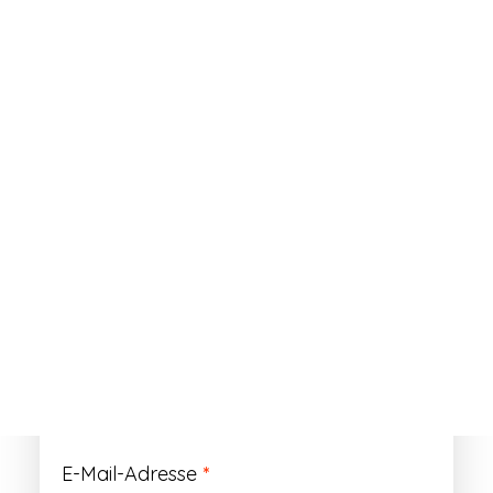
ANMELDEN
Passwort vergessen?
Registrieren
Erforderlich
Benutzername
*
Der Benutzername ist vorläufig und wird
durch Ihre Kundennummer ersetzt.
Erforderlich
E-Mail-Adresse
*