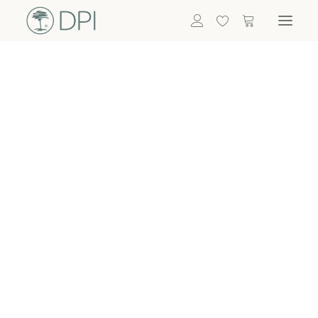
Hortensien
ALLE BLUMEN
DPI SHOP
GRÜNPFLANZEN
Eukalyptus
Bambus
Efeu
Bitte
Bonsai
einloggen, um
Palmen
Details zu
ALLE GRÜNPFLANZEN
ACCESSOIRES
sehen
Vasen & Töpfe
Laternen
Dekoartikel & Skulpturen
Lebensmittel
Kerzenhalter
ALLE ACCESSOIRES
Termin buchen
Nachricht schreiben