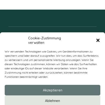
Folgen Sie uns
Cookie-Zustimmung
verwalten
Wir verwenden Technologien wie Cookies, um Geräteinformationen zu
speichern und/oder darauf zuzugreifen. Wir tun dies, um das Surferlebnis
zu verbessern und um personalisierte Werbung anzuzeigen. Wenn Sie
diesen Technologien zustimmen, können wir Daten wie das Surfverhalten
oder eindeutige IDs auf dieser Website verarbeiten. Wenn Sie Ihre
Zustimmung nicht erteilen oder zurückziehen, können bestimmte
Funktionen beeinträchtigt werden.
DE
Akzeptieren
* Alle Preise verstehen sich zzgl. Mehrwertsteuer und Versandkosten
Ablehnen
und ggf. Nachnahmegebühren, wenn nicht anders beschrieben