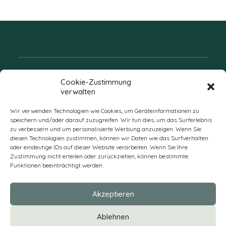
Folgen Sie uns
Cookie-Zustimmung
verwalten
Wir verwenden Technologien wie Cookies, um Geräteinformationen zu
speichern und/oder darauf zuzugreifen. Wir tun dies, um das Surferlebnis
zu verbessern und um personalisierte Werbung anzuzeigen. Wenn Sie
diesen Technologien zustimmen, können wir Daten wie das Surfverhalten
oder eindeutige IDs auf dieser Website verarbeiten. Wenn Sie Ihre
Zustimmung nicht erteilen oder zurückziehen, können bestimmte
Funktionen beeinträchtigt werden.
DE
Akzeptieren
* Alle Preise verstehen sich zzgl. Mehrwertsteuer und Versandkosten
Ablehnen
und ggf. Nachnahmegebühren, wenn nicht anders beschrieben