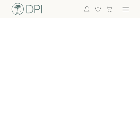
Hortensien
ALLE BLUMEN
DPI SHOP
GRÜNPFLANZEN
Eukalyptus
Bambus
Efeu
Bitte
Bonsai
einloggen, um
Palmen
Details zu
ALLE GRÜNPFLANZEN
ACCESSOIRES
sehen
Vasen & Töpfe
Laternen
Dekoartikel & Skulpturen
Lebensmittel
Kerzenhalter
ALLE ACCESSOIRES
Termin buchen
Nachricht schreiben