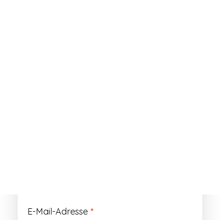
ANMELDEN
Passwort vergessen?
Registrieren
Erforderlich
Benutzername
*
Der Benutzername ist vorläufig und wird
durch Ihre Kundennummer ersetzt.
Erforderlich
E-Mail-Adresse
*