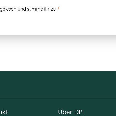
gelesen und stimme ihr zu.
*
akt
Über DPI