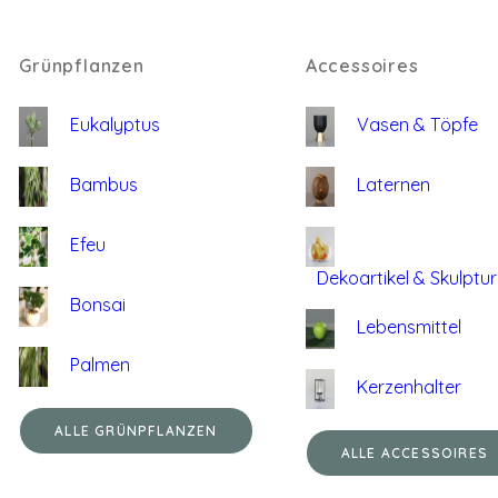
Grünpflanzen
Accessoires
Eukalyptus
Vasen & Töpfe
Bambus
Laternen
Efeu
Dekoartikel & Skulptu
Bonsai
Lebensmittel
Palmen
Kerzenhalter
ALLE GRÜNPFLANZEN
ALLE ACCESSOIRES