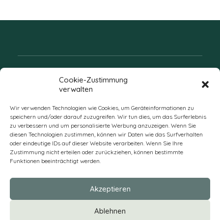
Folgen Sie uns
Cookie-Zustimmung
verwalten
Wir verwenden Technologien wie Cookies, um Geräteinformationen zu
speichern und/oder darauf zuzugreifen. Wir tun dies, um das Surferlebnis
zu verbessern und um personalisierte Werbung anzuzeigen. Wenn Sie
diesen Technologien zustimmen, können wir Daten wie das Surfverhalten
oder eindeutige IDs auf dieser Website verarbeiten. Wenn Sie Ihre
Zustimmung nicht erteilen oder zurückziehen, können bestimmte
Funktionen beeinträchtigt werden.
DE
Akzeptieren
* Alle Preise verstehen sich zzgl. Mehrwertsteuer und Versandkosten
Ablehnen
und ggf. Nachnahmegebühren, wenn nicht anders beschrieben