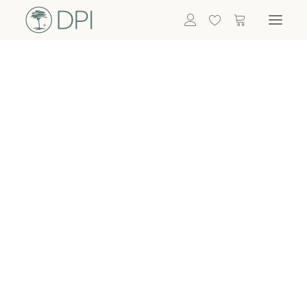
Hortensien
ALLE BLUMEN
DPI SHOP
GRÜNPFLANZEN
Eukalyptus
Bambus
Efeu
Bitte
Bonsai
einloggen, um
Palmen
Details zu
ALLE GRÜNPFLANZEN
ACCESSOIRES
sehen
Vasen & Töpfe
Laternen
Dekoartikel & Skulpturen
Lebensmittel
Kerzenhalter
ALLE ACCESSOIRES
Termin buchen
Nachricht schreiben