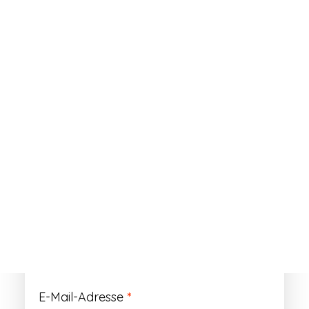
ANMELDEN
Passwort vergessen?
Registrieren
Erforderlich
Benutzername
*
Der Benutzername ist vorläufig und wird
durch Ihre Kundennummer ersetzt.
Erforderlich
E-Mail-Adresse
*