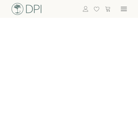
Hortensien
ALLE BLUMEN
DPI SHOP
GRÜNPFLANZEN
Eukalyptus
Bambus
Efeu
Bitte
Bonsai
einloggen, um
Palmen
Details zu
ALLE GRÜNPFLANZEN
ACCESSOIRES
sehen
Vasen & Töpfe
Laternen
Dekoartikel & Skulpturen
Lebensmittel
Kerzenhalter
ALLE ACCESSOIRES
Termin buchen
Nachricht schreiben