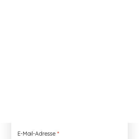
ANMELDEN
Passwort vergessen?
Registrieren
Erforderlich
Benutzername
*
Der Benutzername ist vorläufig und wird
durch Ihre Kundennummer ersetzt.
Erforderlich
E-Mail-Adresse
*