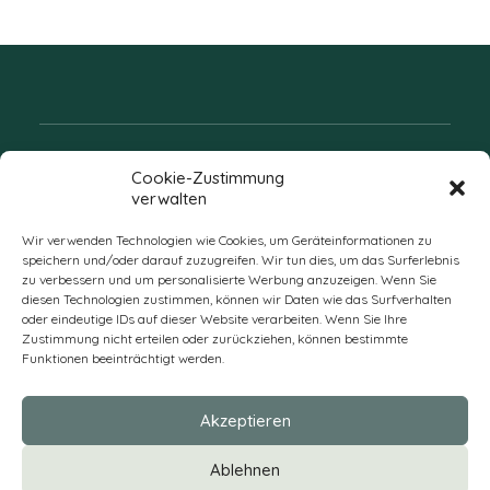
Folgen Sie uns
Cookie-Zustimmung
verwalten
Wir verwenden Technologien wie Cookies, um Geräteinformationen zu
speichern und/oder darauf zuzugreifen. Wir tun dies, um das Surferlebnis
zu verbessern und um personalisierte Werbung anzuzeigen. Wenn Sie
diesen Technologien zustimmen, können wir Daten wie das Surfverhalten
oder eindeutige IDs auf dieser Website verarbeiten. Wenn Sie Ihre
Zustimmung nicht erteilen oder zurückziehen, können bestimmte
Funktionen beeinträchtigt werden.
DE
Akzeptieren
* Alle Preise verstehen sich zzgl. Mehrwertsteuer und Versandkosten
Ablehnen
und ggf. Nachnahmegebühren, wenn nicht anders beschrieben