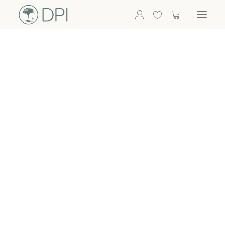
Hortensien
ALLE BLUMEN
DPI SHOP
GRÜNPFLANZEN
Eukalyptus
Bambus
Efeu
Bitte
Bonsai
einloggen, um
Palmen
Details zu
ALLE GRÜNPFLANZEN
ACCESSOIRES
sehen
Vasen & Töpfe
Laternen
Dekoartikel & Skulpturen
Lebensmittel
Kerzenhalter
ALLE ACCESSOIRES
Termin buchen
Nachricht schreiben