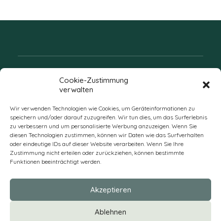
Folgen Sie uns
Cookie-Zustimmung
verwalten
Wir verwenden Technologien wie Cookies, um Geräteinformationen zu
speichern und/oder darauf zuzugreifen. Wir tun dies, um das Surferlebnis
zu verbessern und um personalisierte Werbung anzuzeigen. Wenn Sie
diesen Technologien zustimmen, können wir Daten wie das Surfverhalten
oder eindeutige IDs auf dieser Website verarbeiten. Wenn Sie Ihre
Zustimmung nicht erteilen oder zurückziehen, können bestimmte
Funktionen beeinträchtigt werden.
DE
Akzeptieren
* Alle Preise verstehen sich zzgl. Mehrwertsteuer und Versandkosten
Ablehnen
und ggf. Nachnahmegebühren, wenn nicht anders beschrieben