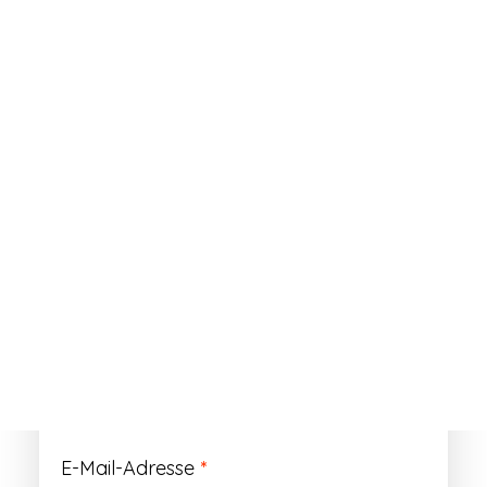
ANMELDEN
Passwort vergessen?
Registrieren
Erforderlich
Benutzername
*
Der Benutzername ist vorläufig und wird
durch Ihre Kundennummer ersetzt.
Erforderlich
E-Mail-Adresse
*