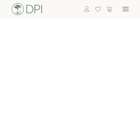
Hortensien
ALLE BLUMEN
DPI SHOP
GRÜNPFLANZEN
Eukalyptus
Bambus
Efeu
Bitte
Bonsai
einloggen, um
Palmen
Details zu
ALLE GRÜNPFLANZEN
ACCESSOIRES
sehen
Vasen & Töpfe
Laternen
Dekoartikel & Skulpturen
Lebensmittel
Kerzenhalter
ALLE ACCESSOIRES
Termin buchen
Nachricht schreiben