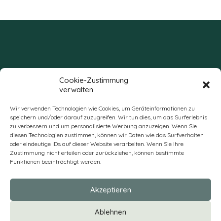
Folgen Sie uns
Cookie-Zustimmung
verwalten
Wir verwenden Technologien wie Cookies, um Geräteinformationen zu
speichern und/oder darauf zuzugreifen. Wir tun dies, um das Surferlebnis
zu verbessern und um personalisierte Werbung anzuzeigen. Wenn Sie
diesen Technologien zustimmen, können wir Daten wie das Surfverhalten
oder eindeutige IDs auf dieser Website verarbeiten. Wenn Sie Ihre
Zustimmung nicht erteilen oder zurückziehen, können bestimmte
Funktionen beeinträchtigt werden.
DE
Akzeptieren
* Alle Preise verstehen sich zzgl. Mehrwertsteuer und Versandkosten
Ablehnen
und ggf. Nachnahmegebühren, wenn nicht anders beschrieben