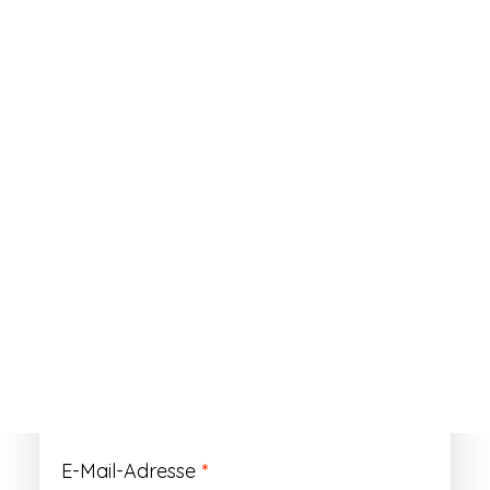
ANMELDEN
Passwort vergessen?
Registrieren
Erforderlich
Benutzername
*
Der Benutzername ist vorläufig und wird
durch Ihre Kundennummer ersetzt.
Erforderlich
E-Mail-Adresse
*