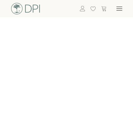
Hortensien
ALLE BLUMEN
DPI SHOP
GRÜNPFLANZEN
Eukalyptus
Bambus
Efeu
Bitte
Bonsai
einloggen, um
Palmen
Details zu
ALLE GRÜNPFLANZEN
ACCESSOIRES
sehen
Vasen & Töpfe
Laternen
Dekoartikel & Skulpturen
Lebensmittel
Kerzenhalter
ALLE ACCESSOIRES
Termin buchen
Nachricht schreiben