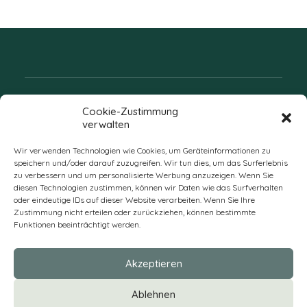
Folgen Sie uns
Cookie-Zustimmung
verwalten
Wir verwenden Technologien wie Cookies, um Geräteinformationen zu
speichern und/oder darauf zuzugreifen. Wir tun dies, um das Surferlebnis
zu verbessern und um personalisierte Werbung anzuzeigen. Wenn Sie
diesen Technologien zustimmen, können wir Daten wie das Surfverhalten
oder eindeutige IDs auf dieser Website verarbeiten. Wenn Sie Ihre
Zustimmung nicht erteilen oder zurückziehen, können bestimmte
Funktionen beeinträchtigt werden.
DE
Akzeptieren
* Alle Preise verstehen sich zzgl. Mehrwertsteuer und Versandkosten
Ablehnen
und ggf. Nachnahmegebühren, wenn nicht anders beschrieben