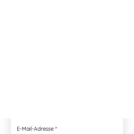
ANMELDEN
Passwort vergessen?
Registrieren
Erforderlich
Benutzername
*
Der Benutzername ist vorläufig und wird
durch Ihre Kundennummer ersetzt.
Erforderlich
E-Mail-Adresse
*