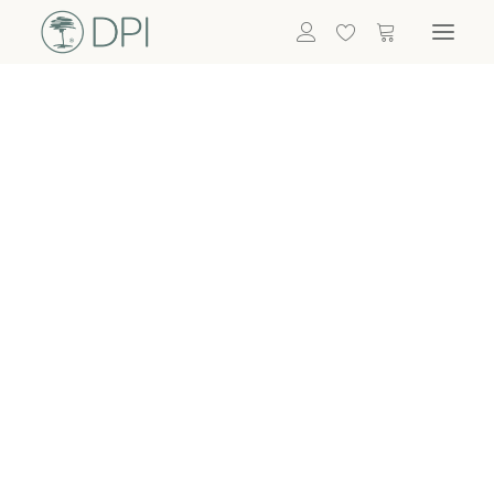
Hortensien
ALLE BLUMEN
DPI SHOP
GRÜNPFLANZEN
Eukalyptus
Bambus
Efeu
Bitte
Bonsai
einloggen, um
Palmen
Details zu
ALLE GRÜNPFLANZEN
ACCESSOIRES
sehen
Vasen & Töpfe
Laternen
Dekoartikel & Skulpturen
Lebensmittel
Kerzenhalter
ALLE ACCESSOIRES
Termin buchen
Nachricht schreiben