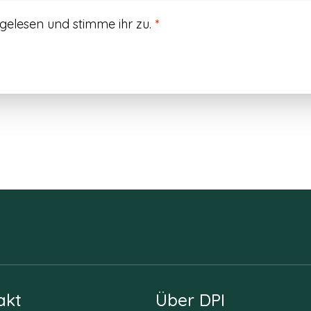
gelesen und stimme ihr zu.
*
akt
Über DPI