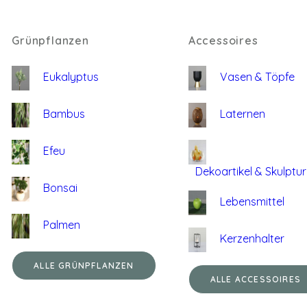
Grünpflanzen
Accessoires
Eukalyptus
Vasen & Töpfe
Bambus
Laternen
Efeu
Dekoartikel & Skulptu
Bonsai
Lebensmittel
Palmen
Kerzenhalter
ALLE GRÜNPFLANZEN
ALLE ACCESSOIRES