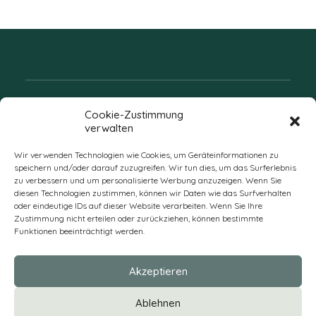
Folgen Sie uns
Cookie-Zustimmung
verwalten
Wir verwenden Technologien wie Cookies, um Geräteinformationen zu
speichern und/oder darauf zuzugreifen. Wir tun dies, um das Surferlebnis
zu verbessern und um personalisierte Werbung anzuzeigen. Wenn Sie
diesen Technologien zustimmen, können wir Daten wie das Surfverhalten
oder eindeutige IDs auf dieser Website verarbeiten. Wenn Sie Ihre
Zustimmung nicht erteilen oder zurückziehen, können bestimmte
Funktionen beeinträchtigt werden.
DE
Akzeptieren
* Alle Preise verstehen sich zzgl. Mehrwertsteuer und Versandkosten
Ablehnen
und ggf. Nachnahmegebühren, wenn nicht anders beschrieben