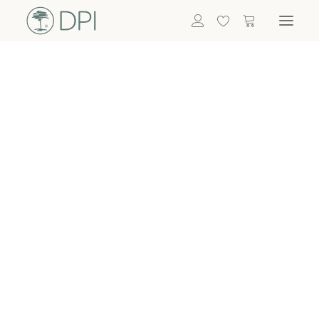
Hortensien
ALLE BLUMEN
DPI SHOP
GRÜNPFLANZEN
Eukalyptus
Bambus
Efeu
Bitte
Bonsai
einloggen, um
Palmen
Details zu
ALLE GRÜNPFLANZEN
ACCESSOIRES
sehen
Vasen & Töpfe
Laternen
Dekoartikel & Skulpturen
Lebensmittel
Kerzenhalter
ALLE ACCESSOIRES
Termin buchen
Nachricht schreiben