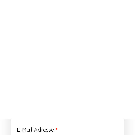
ANMELDEN
Passwort vergessen?
Registrieren
Erforderlich
Benutzername
*
Der Benutzername ist vorläufig und wird
durch Ihre Kundennummer ersetzt.
Erforderlich
E-Mail-Adresse
*