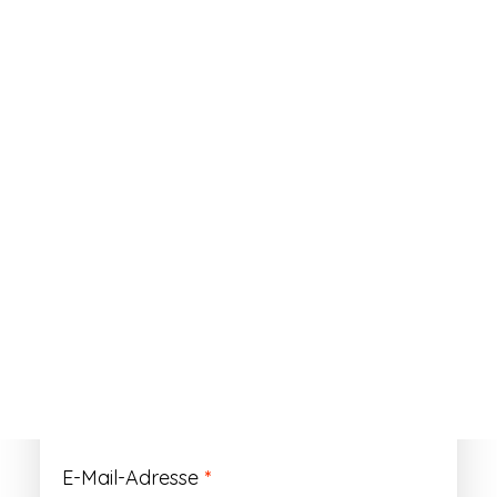
ANMELDEN
Passwort vergessen?
Registrieren
Erforderlich
Benutzername
*
Der Benutzername ist vorläufig und wird
durch Ihre Kundennummer ersetzt.
Erforderlich
E-Mail-Adresse
*