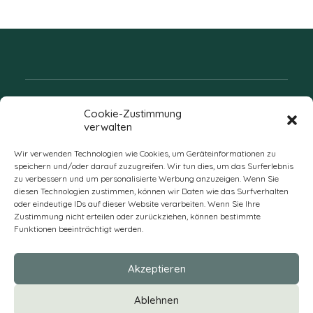
Folgen Sie uns
Cookie-Zustimmung
verwalten
Wir verwenden Technologien wie Cookies, um Geräteinformationen zu
speichern und/oder darauf zuzugreifen. Wir tun dies, um das Surferlebnis
zu verbessern und um personalisierte Werbung anzuzeigen. Wenn Sie
diesen Technologien zustimmen, können wir Daten wie das Surfverhalten
oder eindeutige IDs auf dieser Website verarbeiten. Wenn Sie Ihre
Zustimmung nicht erteilen oder zurückziehen, können bestimmte
Funktionen beeinträchtigt werden.
DE
Akzeptieren
* Alle Preise verstehen sich zzgl. Mehrwertsteuer und Versandkosten
Ablehnen
und ggf. Nachnahmegebühren, wenn nicht anders beschrieben