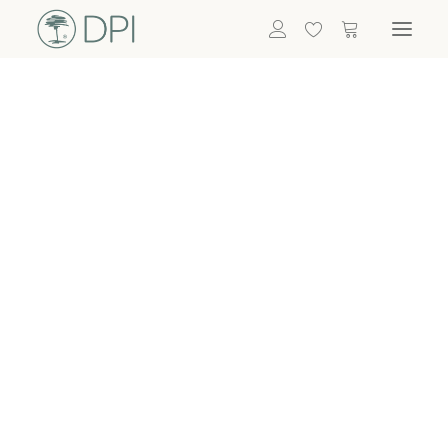
Hortensien
ALLE BLUMEN
DPI SHOP
GRÜNPFLANZEN
Eukalyptus
Bambus
Efeu
Bitte
Bonsai
einloggen, um
Palmen
Details zu
ALLE GRÜNPFLANZEN
ACCESSOIRES
sehen
Vasen & Töpfe
Laternen
Dekoartikel & Skulpturen
Lebensmittel
Kerzenhalter
ALLE ACCESSOIRES
Termin buchen
Nachricht schreiben