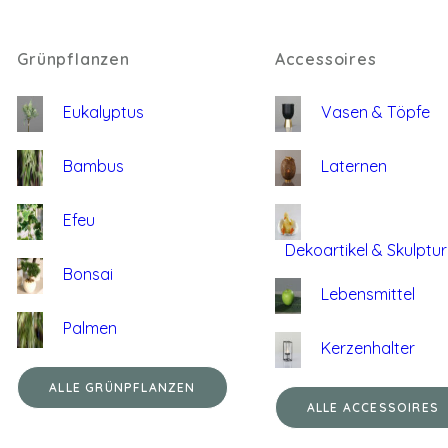
Grünpflanzen
Accessoires
Eukalyptus
Vasen & Töpfe
Bambus
Laternen
Efeu
Dekoartikel & Skulptu
Bonsai
Lebensmittel
Palmen
Kerzenhalter
ALLE GRÜNPFLANZEN
ALLE ACCESSOIRES