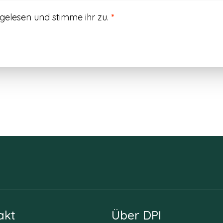
gelesen und stimme ihr zu.
*
akt
Über DPI