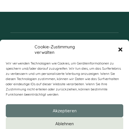
Folgen Sie uns
Cookie-Zustimmung
verwalten
Wir verwenden Technologien wie Cookies, um Geräteinformationen zu
speichern und/oder darauf zuzugreifen. Wir tun dies, um das Surferlebnis
zu verbessern und um personalisierte Werbung anzuzeigen. Wenn Sie
diesen Technologien zustimmen, können wir Daten wie das Surfverhalten
oder eindeutige IDs auf dieser Website verarbeiten. Wenn Sie Ihre
Zustimmung nicht erteilen oder zurückziehen, können bestimmte
Funktionen beeinträchtigt werden.
DE
Akzeptieren
* Alle Preise verstehen sich zzgl. Mehrwertsteuer und Versandkosten
Ablehnen
und ggf. Nachnahmegebühren, wenn nicht anders beschrieben