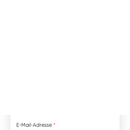
ANMELDEN
Passwort vergessen?
Registrieren
Erforderlich
Benutzername
*
Der Benutzername ist vorläufig und wird
durch Ihre Kundennummer ersetzt.
Erforderlich
E-Mail-Adresse
*