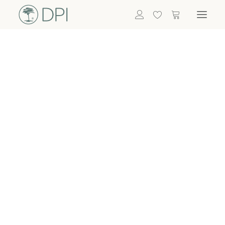
Hortensien
ALLE BLUMEN
DPI SHOP
GRÜNPFLANZEN
Eukalyptus
Bambus
Efeu
Bitte
Bonsai
einloggen, um
Palmen
Details zu
ALLE GRÜNPFLANZEN
ACCESSOIRES
sehen
Vasen & Töpfe
Laternen
Dekoartikel & Skulpturen
Lebensmittel
Kerzenhalter
ALLE ACCESSOIRES
Termin buchen
Nachricht schreiben