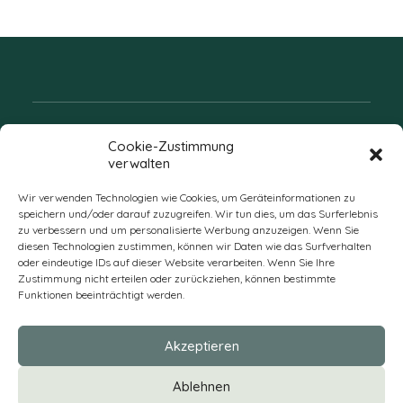
Folgen Sie uns
Cookie-Zustimmung
verwalten
Wir verwenden Technologien wie Cookies, um Geräteinformationen zu
speichern und/oder darauf zuzugreifen. Wir tun dies, um das Surferlebnis
zu verbessern und um personalisierte Werbung anzuzeigen. Wenn Sie
diesen Technologien zustimmen, können wir Daten wie das Surfverhalten
oder eindeutige IDs auf dieser Website verarbeiten. Wenn Sie Ihre
Zustimmung nicht erteilen oder zurückziehen, können bestimmte
Funktionen beeinträchtigt werden.
DE
Akzeptieren
* Alle Preise verstehen sich zzgl. Mehrwertsteuer und Versandkosten
Ablehnen
und ggf. Nachnahmegebühren, wenn nicht anders beschrieben