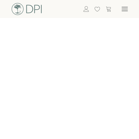
Hortensien
ALLE BLUMEN
DPI SHOP
GRÜNPFLANZEN
Eukalyptus
Bambus
Efeu
Bitte
Bonsai
einloggen, um
Palmen
Details zu
ALLE GRÜNPFLANZEN
ACCESSOIRES
sehen
Vasen & Töpfe
Laternen
Dekoartikel & Skulpturen
Lebensmittel
Kerzenhalter
ALLE ACCESSOIRES
Termin buchen
Nachricht schreiben