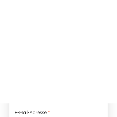
ANMELDEN
Passwort vergessen?
Registrieren
Erforderlich
Benutzername
*
Der Benutzername ist vorläufig und wird
durch Ihre Kundennummer ersetzt.
Erforderlich
E-Mail-Adresse
*