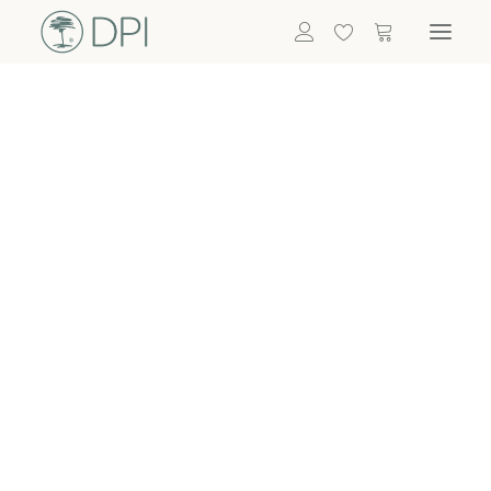
Hortensien
ALLE BLUMEN
DPI SHOP
GRÜNPFLANZEN
Eukalyptus
Bambus
Efeu
Bitte
Bonsai
einloggen, um
Palmen
Details zu
ALLE GRÜNPFLANZEN
ACCESSOIRES
sehen
Vasen & Töpfe
Laternen
Dekoartikel & Skulpturen
Lebensmittel
Kerzenhalter
ALLE ACCESSOIRES
Termin buchen
Nachricht schreiben