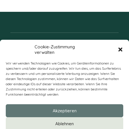
Folgen Sie uns
Cookie-Zustimmung
verwalten
Wir verwenden Technologien wie Cookies, um Geräteinformationen zu
speichern und/oder darauf zuzugreifen. Wir tun dies, um das Surferlebnis
zu verbessern und um personalisierte Werbung anzuzeigen. Wenn Sie
diesen Technologien zustimmen, können wir Daten wie das Surfverhalten
oder eindeutige IDs auf dieser Website verarbeiten. Wenn Sie Ihre
Zustimmung nicht erteilen oder zurückziehen, können bestimmte
Funktionen beeinträchtigt werden.
DE
Akzeptieren
* Alle Preise verstehen sich zzgl. Mehrwertsteuer und Versandkosten
Ablehnen
und ggf. Nachnahmegebühren, wenn nicht anders beschrieben