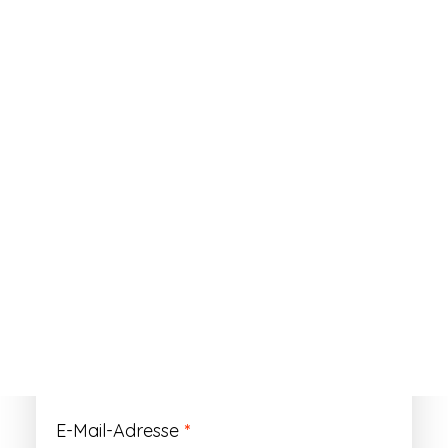
ANMELDEN
Passwort vergessen?
Registrieren
Erforderlich
Benutzername
*
Der Benutzername ist vorläufig und wird
durch Ihre Kundennummer ersetzt.
Erforderlich
E-Mail-Adresse
*